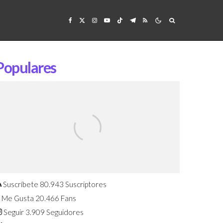
Populares
Confirmado: El Huawei Watch GT 7
Pro será presentado este 5 de
agosto
Suscríbete
80.943
Suscriptores
Me Gusta
20.466
Fans
Seguir
3.909
Seguidores