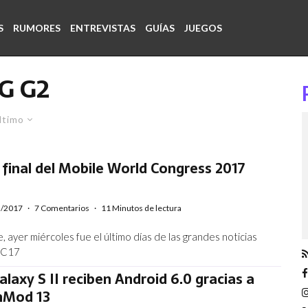
S
RUMORES
ENTREVISTAS
GUÍAS
JUEGOS
G G2
ltimo
inal del Mobile World Congress 2017
3/2017
·
7 Comentarios
·
11 Minutos de lectura
 ayer miércoles fue el último días de las grandes noticias
WC17
alaxy S II reciben Android 6.0 gracias a
nMod 13