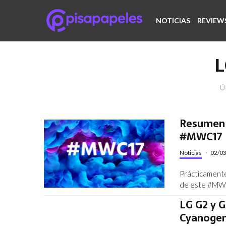
NOTICIAS
REVIEW
L
Ú
Resumen f
#MWC17
Noticias
·
02/0
Prácticamente,
de este #M
LG G2 y G
Cyanoge