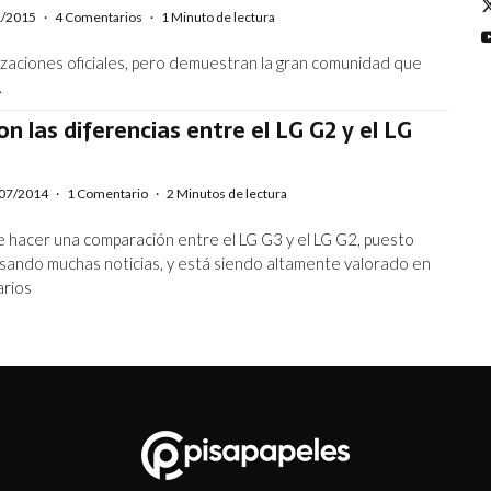
1/2015
·
4 Comentarios
·
1 Minuto de lectura
izaciones oficiales, pero demuestran la gran comunidad que
.
on las diferencias entre el LG G2 y el LG
07/2014
·
1 Comentario
·
2 Minutos de lectura
e hacer una comparación entre el LG G3 y el LG G2, puesto
sando muchas noticias, y está siendo altamente valorado en
arios