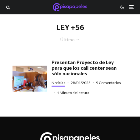
LEY +56
Último
Presentan Proyecto de Ley
para que los call center sean
sólo nacionales
Noticias
·
28/01/2025
·
9 Comentarios
·
1 Minuto de lectura