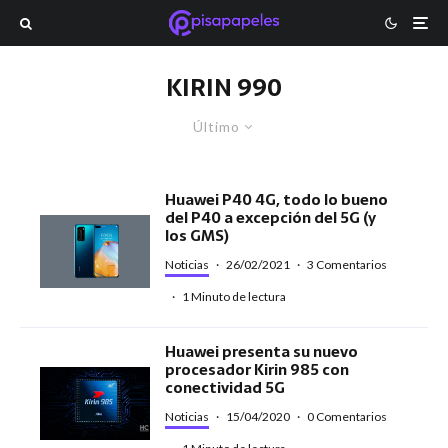
KIRIN 990
Último
Huawei P40 4G, todo lo bueno
del P40 a excepción del 5G (y
los GMS)
Noticias
·
26/02/2021
·
3 Comentarios
·
1 Minuto de lectura
Huawei presenta su nuevo
procesador Kirin 985 con
conectividad 5G
Noticias
·
15/04/2020
·
0 Comentarios