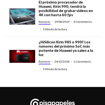
El próximo procesador de
Huawei, Kirin 990, tendrá la
posibilidad de grabar videos en
4K con hasta 60 fps
Rumores
·
19/08/2019
·
4 Comentarios
·
1 Minuto de lectura
¿HiSilicon Kirin 985 o 990? Los
rumores del próximo SoC más
potente de Huawei ya salen a la
luz
Rumores
·
24/12/2018
·
1 Comentario
·
1 Minuto de lectura