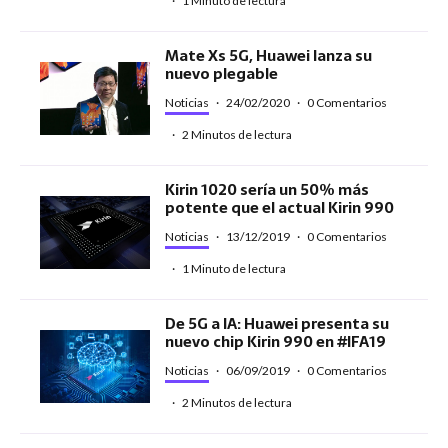
·
1 Minuto de lectura
Mate Xs 5G, Huawei lanza su
nuevo plegable
Noticias
·
24/02/2020
·
0 Comentarios
·
2 Minutos de lectura
Kirin 1020 sería un 50% más
potente que el actual Kirin 990
Noticias
·
13/12/2019
·
0 Comentarios
·
1 Minuto de lectura
De 5G a IA: Huawei presenta su
nuevo chip Kirin 990 en #IFA19
Noticias
·
06/09/2019
·
0 Comentarios
·
2 Minutos de lectura