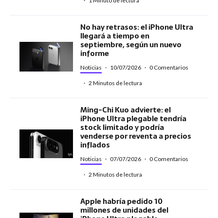
·
1 Minuto de lectura
No hay retrasos: el iPhone Ultra
llegará a tiempo en
septiembre, según un nuevo
informe
Noticias
·
10/07/2026
·
0 Comentarios
·
2 Minutos de lectura
Ming-Chi Kuo advierte: el
iPhone Ultra plegable tendría
stock limitado y podría
venderse por reventa a precios
inflados
Noticias
·
07/07/2026
·
0 Comentarios
·
2 Minutos de lectura
Apple habría pedido 10
millones de unidades del