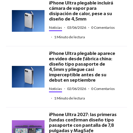
iPhone Ultra plegable incluirá
cámara de vapor para
disipación de calor, pese a su
diseño de 4,5mm
Noticias
·
03/06/2026
·
0 Comentarios
·
1 Minuto de lectura
iPhone Ultra plegable aparece
en video desde fábrica china:
diseño tipo pasaporte de
4,5mm y pliegue casi
imperceptible antes de su
debut en septiembre
Noticias
·
02/06/2026
·
0 Comentarios
·
1 Minuto de lectura
iPhone Ultra 2027: las primeras
fundas confirman diseño tipo
pasaporte con pantalla de 7,8
pulgadas y MagSafe