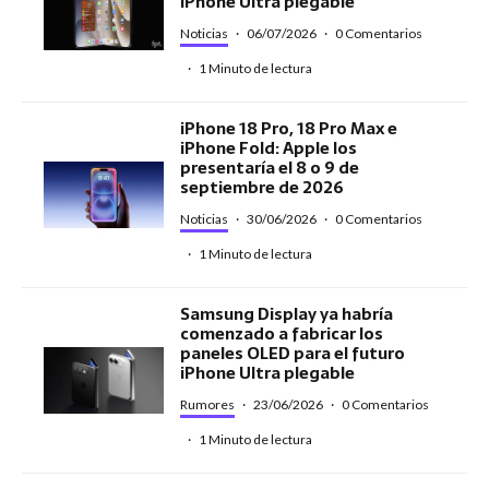
iPhone Ultra plegable
Noticias
·
06/07/2026
·
0 Comentarios
·
1 Minuto de lectura
iPhone 18 Pro, 18 Pro Max e
iPhone Fold: Apple los
presentaría el 8 o 9 de
septiembre de 2026
Noticias
·
30/06/2026
·
0 Comentarios
·
1 Minuto de lectura
Samsung Display ya habría
comenzado a fabricar los
paneles OLED para el futuro
iPhone Ultra plegable
Rumores
·
23/06/2026
·
0 Comentarios
·
1 Minuto de lectura