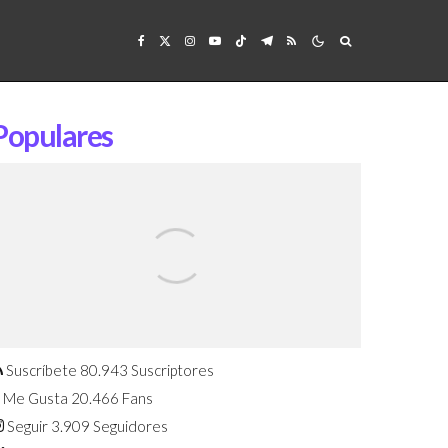
Populares
Confirmado: El Huawei Watch GT 7
Pro será presentado este 5 de
agosto
Suscríbete
80.943
Suscriptores
Me Gusta
20.466
Fans
Seguir
3.909
Seguidores