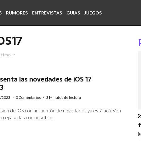
S
RUMORES
ENTREVISTAS
GUÍAS
JUEGOS
OS17
ltimo
senta las novedades de iOS 17
3
6/2023
·
0 Comentarios
·
3 Minutos de lectura
sión de iOS con un montón de novedades ya está acá. Ven
a repasarlas con nosotros.