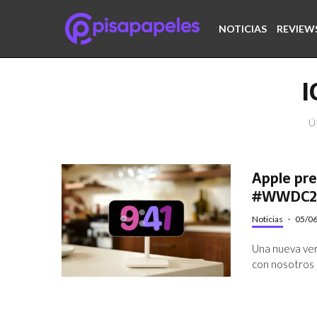
NOTICIAS
REVIEW
I
Ú
Apple pre
#WWDC2
Noticias
·
05/0
Una nueva ver
con nosotros 