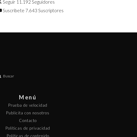
Seguir
11.192
Seguidores
Suscríbete
7.643
Suscriptores
Buscar
Menú
Prueba de velocidad
Publicita con nosotros
Contacto
Políticas de privacidad
Políticas de contenido