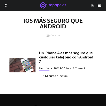
IOS MÁS SEGURO QUE
ANDROID
Último
Un iPhone 4 es más seguro que
cualquier teléfono con Android
7
Noticias
·
28/11/2016
·
1 Comentario
·
1 Minuto de lectura