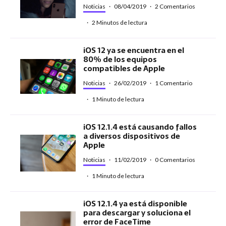
Noticias
·
08/04/2019
·
2 Comentarios
·
2 Minutos de lectura
iOS 12 ya se encuentra en el
80% de los equipos
compatibles de Apple
Noticias
·
26/02/2019
·
1 Comentario
·
1 Minuto de lectura
iOS 12.1.4 está causando fallos
a diversos dispositivos de
Apple
Noticias
·
11/02/2019
·
0 Comentarios
·
1 Minuto de lectura
iOS 12.1.4 ya está disponible
para descargar y soluciona el
error de FaceTime