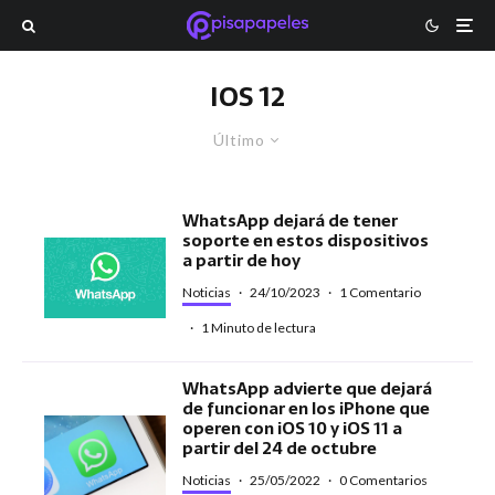
IOS 12
Último
WhatsApp dejará de tener
soporte en estos dispositivos
a partir de hoy
Noticias
·
24/10/2023
·
1 Comentario
·
1 Minuto de lectura
WhatsApp advierte que dejará
de funcionar en los iPhone que
operen con iOS 10 y iOS 11 a
partir del 24 de octubre
Noticias
·
25/05/2022
·
0 Comentarios