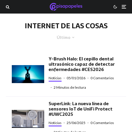
INTERNET DE LAS COSAS
Último
Y-Brush Halo: El cepillo dental
ultrasónico capaz de detectar
enfermedades #CES2026
Noticias
·
05/01/2026
·
0 Comentarios
·
2 Minutos de lectura
SuperLink: La nueva línea de
sensores IoT de UniFi Protect
#UWC2025
Noticias
·
25/06/2025
·
0 Comentarios