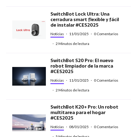
SwitchBot Lock Ultra: Una
cerradura smart flexible y fácil
de instalar #CES2025
Noticias
·
11/01/2025
·
0 Comentarios
·
2 Minutos de lectura
SwitchBot S20 Pro: El nuevo
robot limpiador de la marca
#CES2025
Noticias
·
11/01/2025
·
0 Comentarios
·
2 Minutos de lectura
SwitchBot K20+ Pro: Un robot
multitarea para el hogar
#CES2025
Noticias
·
08/01/2025
·
0 Comentarios
·
5 Minutos de lectura