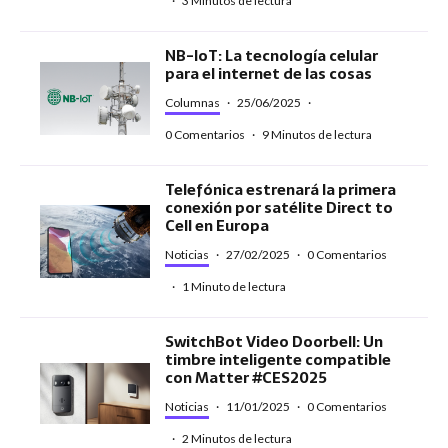
·
3 Minutos de lectura
NB-IoT: La tecnología celular
para el internet de las cosas
Columnas
·
25/06/2025
·
0 Comentarios
·
9 Minutos de lectura
Telefónica estrenará la primera
conexión por satélite Direct to
Cell en Europa
Noticias
·
27/02/2025
·
0 Comentarios
·
1 Minuto de lectura
SwitchBot Video Doorbell: Un
timbre inteligente compatible
con Matter #CES2025
Noticias
·
11/01/2025
·
0 Comentarios
·
2 Minutos de lectura