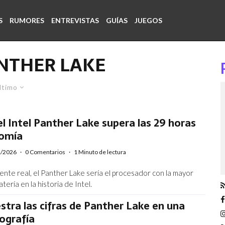
S
RUMORES
ENTREVISTAS
GUÍAS
JUEGOS
ANTHER LAKE
ltimo
l Intel Panther Lake supera las 29 horas
omía
1/2026
·
0 Comentarios
·
1 Minuto de lectura
ente real, el Panther Lake sería el procesador con la mayor
tería en la historia de Intel.
stra las cifras de Panther Lake en una
ografía