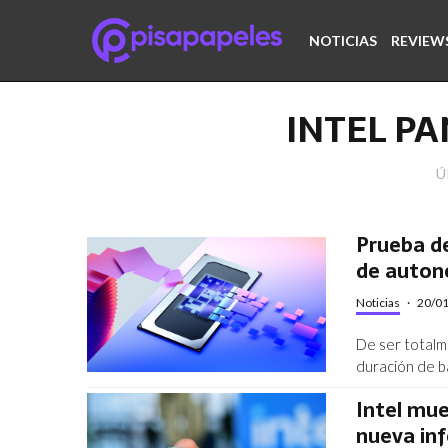
NOTICIAS
REVIEW
INTEL P
Ú
Prueba de
de auton
Noticias
·
20/0
De ser totalm
duración de ba
Intel mue
nueva inf