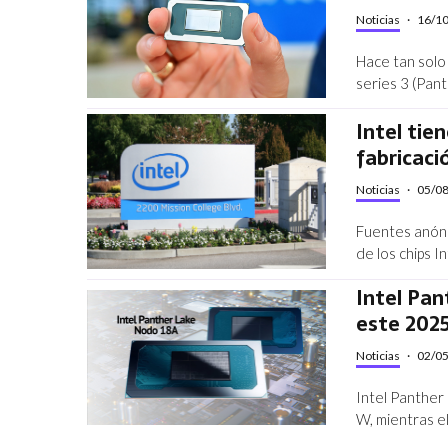
Noticias
·
16/1
Hace tan solo 
series 3 (Pant
Intel tie
fabricaci
Noticias
·
05/0
Fuentes anóni
de los chips 
Intel Pan
este 202
Noticias
·
02/0
Intel Panther
W, mientras el