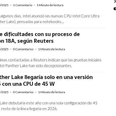
0/2025
·
1 Comentario
·
1 Minuto de lectura
algunos días, Intel anunció las nuevas CPU Intel Core Ultra
her Lake), pensadas para notebooks....
ne dificultades con su proceso de
ón 18A, según Reuters
8/2025
·
0 Comentarios
·
1 Minuto de lectura
mas contactadas a Reuters indican que las pruebas iniciales
Intel Panther Lake han sido decepcionantes.
ther Lake llegaría solo en una versión
5 con una CPU de 45 W
5/2025
·
0 Comentarios
·
1 Minuto de lectura
 Lake debutaría este año con una sola configuración de 45
 resto de la línea llegaría en 2026.