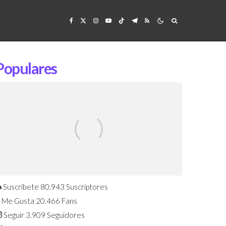
Populares
Confirmado: El Huawei Watch GT 7
Pro será presentado este 5 de
agosto
Suscríbete
80.943
Suscriptores
Me Gusta
20.466
Fans
Seguir
3.909
Seguidores