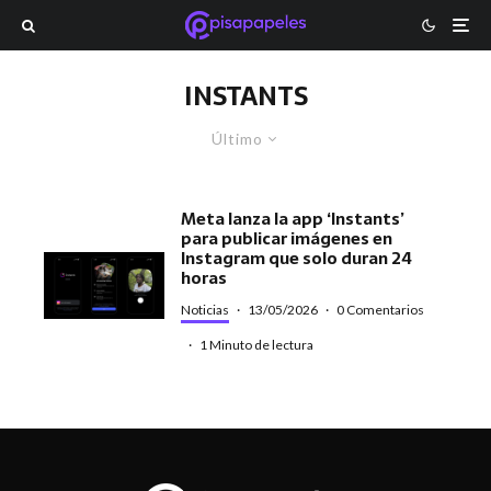
INSTANTS
Último
Meta lanza la app ‘Instants’
para publicar imágenes en
Instagram que solo duran 24
horas
Noticias
·
13/05/2026
·
0 Comentarios
·
1 Minuto de lectura