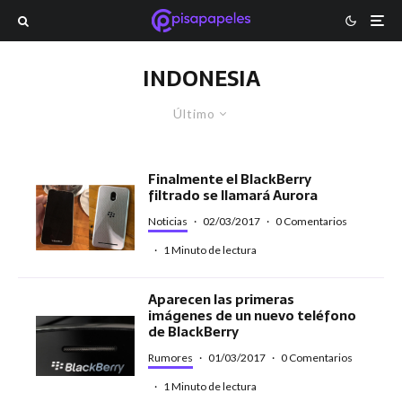
INDONESIA
Último
Finalmente el BlackBerry
filtrado se llamará Aurora
Noticias
·
02/03/2017
·
0 Comentarios
·
1 Minuto de lectura
Aparecen las primeras
imágenes de un nuevo teléfono
de BlackBerry
Rumores
·
01/03/2017
·
0 Comentarios
·
1 Minuto de lectura