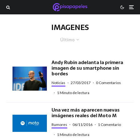
IMAGENES
Último
Andy Rubin adelanta la primera
imagen de su smartphone sin
bordes
Noticias
·
27/03/2017
·
0 Comentarios
·
1 Minuto de lectura
Una vez más aparecen nuevas
imágenes reales del Moto M
Rumores
·
06/11/2016
·
1 Comentario
·
1 Minuto de lectura