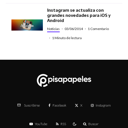
Instagram se actualiza con
grandes novedades para iOS y
Android
Noticias
·
03/06/2014
·
1 Comentario
·
1 Minuto de lectura
Facebook
X
Instagram
Suscribirse
YouTube
RSS
Buscar