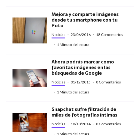
Mejora y comparte imágenes
desde tu smartphone con tu
Poto
Noticias
·
23/06/2016
·
18 Comentarios
·
1 Minuto de lectura
Ahora podrás marcar como
favoritas imágenes en las
búsquedas de Google
Noticias
·
01/12/2015
·
0 Comentarios
·
1 Minuto de lectura
Snapchat sufre filtración de
miles de fotografías íntimas
Noticias
·
10/10/2014
·
0 Comentarios
·
1 Minuto de lectura