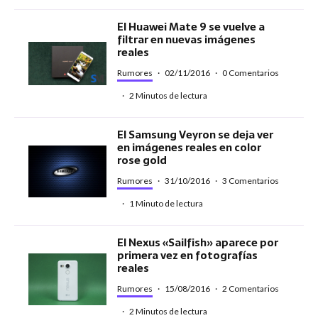
El Huawei Mate 9 se vuelve a
filtrar en nuevas imágenes
reales
Rumores
·
02/11/2016
·
0 Comentarios
·
2 Minutos de lectura
El Samsung Veyron se deja ver
en imágenes reales en color
rose gold
Rumores
·
31/10/2016
·
3 Comentarios
·
1 Minuto de lectura
El Nexus «Sailfish» aparece por
primera vez en fotografías
reales
Rumores
·
15/08/2016
·
2 Comentarios
·
2 Minutos de lectura