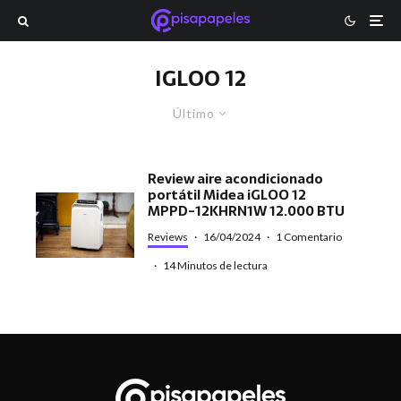
IGLOO 12
Último
Review aire acondicionado
portátil Midea iGLOO 12
MPPD-12KHRN1W 12.000 BTU
Reviews
·
16/04/2024
·
1 Comentario
·
14 Minutos de lectura