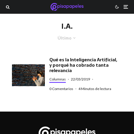
I.A.
Último
Qué es la Inteligencia Artificial,
y porqué ha cobrado tanta
relevancia
Columnas
·
22/03/2019
·
0 Comentarios
·
4 Minutos de lectura