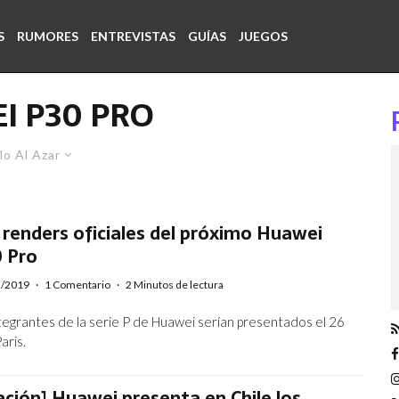
S
RUMORES
ENTREVISTAS
GUÍAS
JUEGOS
I P30 PRO
lo Al Azar
n renders oficiales del próximo Huawei
0 Pro
2/2019
·
1 Comentario
·
2 Minutos de lectura
tegrantes de la serie P de Huawei serían presentados el 26
aris.
ación] Huawei presenta en Chile los