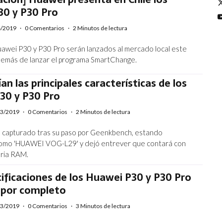
30 y P30 Pro
4/2019
·
0 Comentarios
·
2 Minutos de lectura
awei P30 y P30 Pro serán lanzados al mercado local este
además de lanzar el programa SmartChange.
ían las principales características de los
30 y P30 Pro
03/2019
·
0 Comentarios
·
2 Minutos de lectura
e capturado tras su paso por Geenkbench, estando
 como 'HUAWEI VOG-L29' y dejó entrever que contará con
ria RAM.
ificaciones de los Huawei P30 y P30 Pro
n por completo
03/2019
·
0 Comentarios
·
3 Minutos de lectura