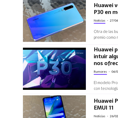
Huawei ve
P30 en m
Noticias
·
27/0
Otra de las bu
premio como 
Huawei pu
intuir al
nos ofre
Rumores
·
06/
El modelo Pro
con tecnologí
Huawei P3
EMUI 11
Noticias
·
26/0