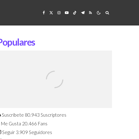
Populares
Confirmado: El Huawei Watch GT 7
Pro será presentado este 5 de
agosto
Suscríbete
80.943
Suscriptores
Me Gusta
20.466
Fans
Seguir
3.909
Seguidores