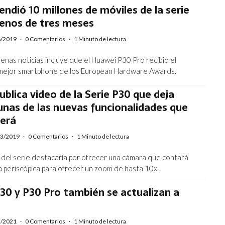
ndió 10 millones de móviles de la serie
enos de tres meses
6/2019
·
0 Comentarios
·
1 Minuto de lectura
enas noticias incluye que el Huawei P30 Pro recibió el
mejor smartphone de los European Hardware Awards.
blica video de la Serie P30 que deja
gunas de las nuevas funcionalidades que
cerá
03/2019
·
0 Comentarios
·
1 Minuto de lectura
 del serie destacaría por ofrecer una cámara que contará
a periscópica para ofrecer un zoom de hasta 10x.
0 y P30 Pro también se actualizan a
2/2021
·
0 Comentarios
·
1 Minuto de lectura