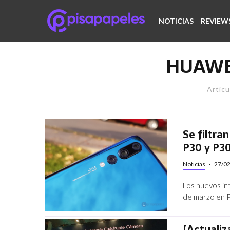
NOTICIAS
REVIEW
HUAWE
Artícu
Se filtra
P30 y P3
Noticias
·
27/0
Los nuevos in
de marzo en P
[Actualiz