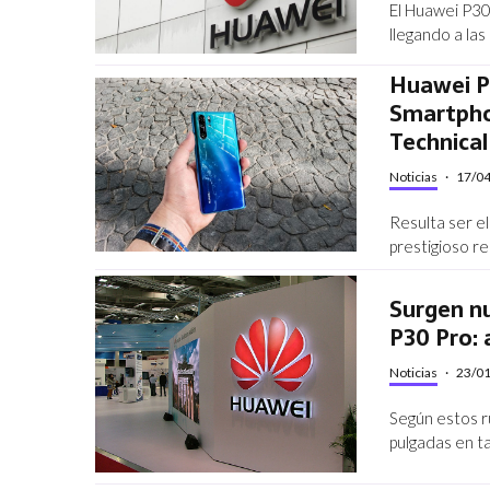
El Huawei P30
llegando a las
Huawei P
Smartpho
Technical
Noticias
·
17/0
Resulta ser e
prestigioso r
Surgen n
P30 Pro:
Noticias
·
23/0
Según estos r
pulgadas en t