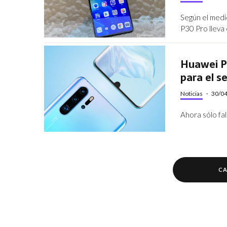
Según el medi
P30 Pro lleva
Huawei P
para el s
Noticias
·
30/0
Ahora sólo fal
CA