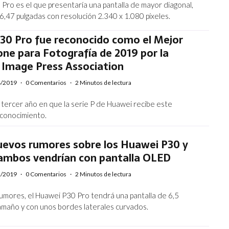
 Pro es el que presentaría una pantalla de mayor diagonal,
 6,47 pulgadas con resolución 2.340 x 1.080 píxeles.
30 Pro fue reconocido como el Mejor
ne para Fotografía de 2019 por la
 Image Press Association
4/2019
·
0 Comentarios
·
2 Minutos de lectura
l tercer año en que la serie P de Huawei recibe este
econocimiento.
uevos rumores sobre los Huawei P30 y
 ambos vendrían con pantalla OLED
1/2019
·
0 Comentarios
·
2 Minutos de lectura
umores, el Huawei P30 Pro tendrá una pantalla de 6,5
amaño y con unos bordes laterales curvados.