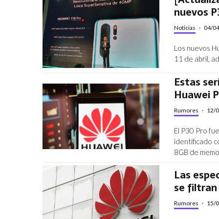
nuevos P
Noticias
·
04/0
Los nuevos Hu
11 de abril, 
Estas ser
Huawei P
Rumores
·
12/
El P30 Pro fu
identificado
8GB de memo
Las espec
se filtra
Rumores
·
15/