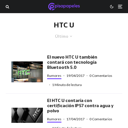
HTC U
Último
El nuevo HTC U también
contará con tecnología
Bluetooth 5.0
Rumores
·
19/04/2017
·
0 Comentarios
·
1 Minuto de lectura
El HTC U contaría con
certificación IP57 contra agua y
polvo
Rumores
·
17/04/2017
·
0 Comentarios