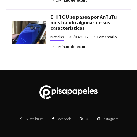
·
1 Minuto de lectura
El HTC U se pasea por AnTuTu
mostrando algunas de sus
características
Noticias
·
30/03/2017
·
1 Comentario
·
1 Minuto de lectura
Facebook
X
Instagram
Suscribirse