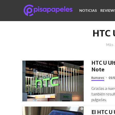
NOTICIAS
REVIEW
HTC 
Más 
HTC U Ult
Note
Rumores
·
01/
Gracias a nue
también resul
pulgadas.
El HTC U 