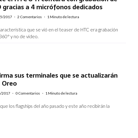
 gracias a 4 micrófonos dedicados
05/2017
·
2 Comentarios
·
1 Minuto de lectura
característica que se vió en el teaser de HTC era grabación
360° y no de vídeo.
rma sus terminales que se actualizarán
d Oreo
8/2017
·
0 Comentarios
·
1 Minuto de lectura
ue los flagships del año pasado y este año recibirán la