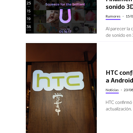
sonido 3D
Rumores
·
15/
Al parecer la 
de sonido en 
HTC confi
a Androi
Noticias
·
23/0
HTC confirmó q
actualización.