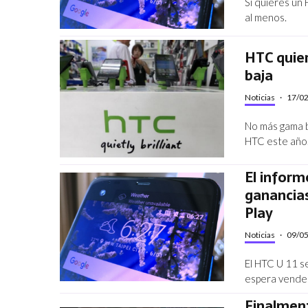
Si quieres un
al menos.
HTC quie
baja
Noticias
·
17/0
No más gama b
HTC este año
El inform
ganancias
Play
Noticias
·
09/0
El HTC U 11 s
espera vender 
Finalment