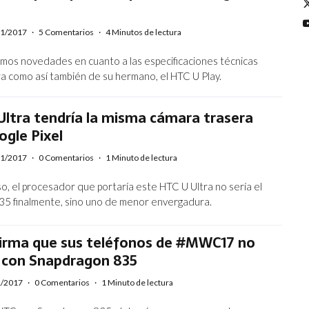
01/2017
·
5 Comentarios
·
4 Minutos de lectura
os novedades en cuanto a las especificaciones técnicas
ra como así también de su hermano, el HTC U Play.
Ultra tendría la misma cámara trasera
ogle Pixel
01/2017
·
0 Comentarios
·
1 Minuto de lectura
, el procesador que portaría este HTC U Ultra no sería el
5 finalmente, sino uno de menor envergadura.
irma que sus teléfonos de #MWC17 no
 con Snapdragon 835
1/2017
·
0 Comentarios
·
1 Minuto de lectura