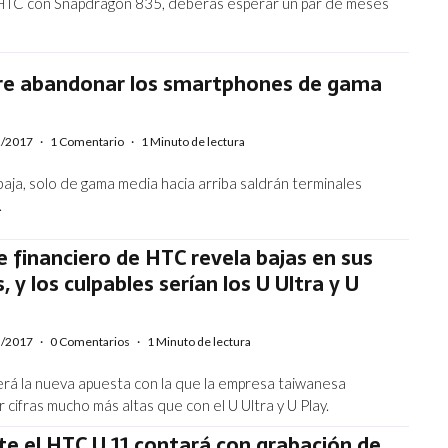
 HTC con Snapdragon 835, deberás esperar un par de meses
re abandonar los smartphones de gama
2/2017
·
1 Comentario
·
1 Minuto de lectura
aja, solo de gama media hacia arriba saldrán terminales
.
e financiero de HTC revela bajas en sus
, y los culpables serían los U Ultra y U
5/2017
·
0 Comentarios
·
1 Minuto de lectura
erá la nueva apuesta con la que la empresa taiwanesa
cifras mucho más altas que con el U Ultra y U Play.
e el HTC U 11 contará con grabación de