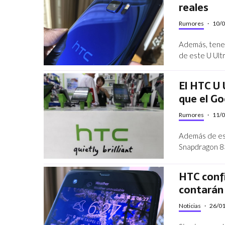
reales
Rumores
·
10/
Además, tenem
de este U Ult
El HTC U 
que el Go
Rumores
·
11/
Además de eso
Snapdragon 83
HTC conf
contarán
Noticias
·
26/0