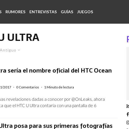
S
RUMORES
ENTREVISTAS
GUÍAS
JUEGOS
U ULTRA
Antiguo
ra sería el nombre oficial del HTC Ocean
01/2017
·
0 Comentarios
·
1 Minuto de lectura
vas revelaciones dadas a conocer por @OnLeaks, ahora
ta que el HTC U Ultra contaría con una pantalla de 6
Ultra posa para sus primeras fotografías