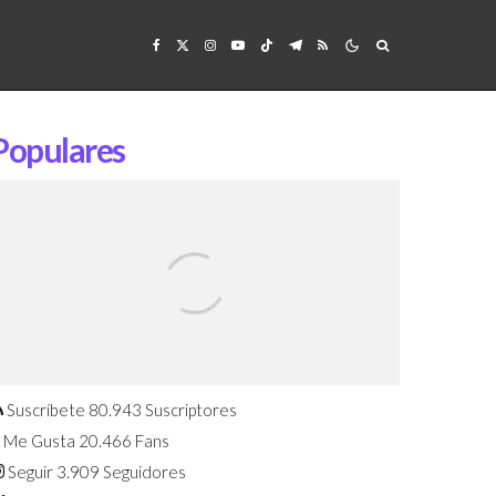
Populares
Confirmado: El Huawei Watch GT 7
Pro será presentado este 5 de
agosto
Suscríbete
80.943
Suscriptores
Me Gusta
20.466
Fans
Seguir
3.909
Seguidores