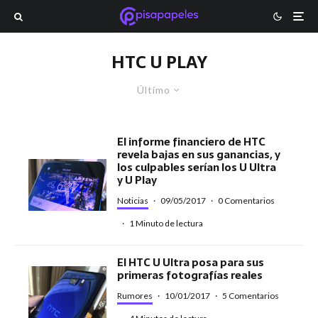
HTC U PLAY
Último
El informe financiero de HTC
revela bajas en sus ganancias, y
los culpables serían los U Ultra
y U Play
Noticias
·
09/05/2017
·
0 Comentarios
·
1 Minuto de lectura
El HTC U Ultra posa para sus
primeras fotografías reales
Rumores
·
10/01/2017
·
5 Comentarios