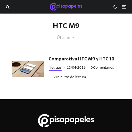
HTC M9
Último
Comparativa HTC M9 y HTC 10
Noticias
·
12/04/2016
·
0 Comentarios
·
2 Minutos de lectura