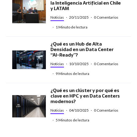
la Inteligencia Artificial en Chile
y LATAM
Noticias
·
20/11/2025
·
0 Comentarios
·
1 Minuto de lectura
¿Qué es un Hub de Alta
Densidad en un Data Center
“AI-Ready”?
Noticias
·
10/10/2025
·
0 Comentarios
·
9 Minutos de lectura
¿Qué es un clúster y por qué es
clave en HPC y en Data Centers
modernos?
Noticias
·
04/10/2025
·
0 Comentarios
·
5 Minutos de lectura