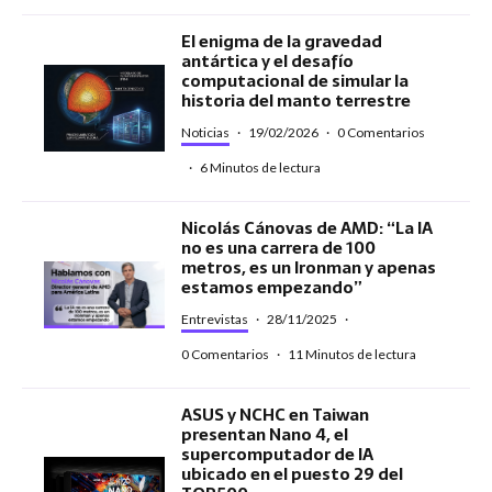
El enigma de la gravedad
antártica y el desafío
computacional de simular la
historia del manto terrestre
Noticias
·
19/02/2026
·
0 Comentarios
·
6 Minutos de lectura
Nicolás Cánovas de AMD: “La IA
no es una carrera de 100
metros, es un Ironman y apenas
estamos empezando”
Entrevistas
·
28/11/2025
·
0 Comentarios
·
11 Minutos de lectura
ASUS y NCHC en Taiwan
presentan Nano 4, el
supercomputador de IA
ubicado en el puesto 29 del