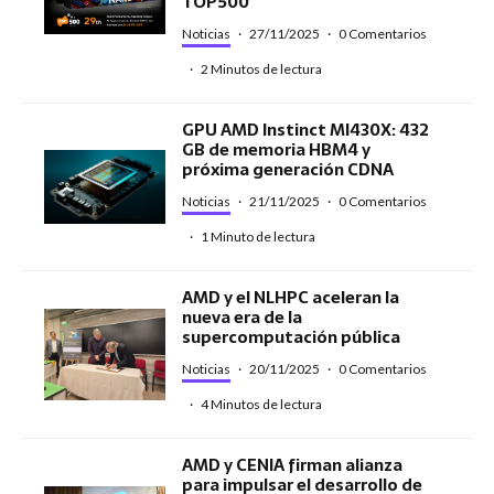
TOP500
Noticias
·
27/11/2025
·
0 Comentarios
·
2 Minutos de lectura
GPU AMD Instinct MI430X: 432
GB de memoria HBM4 y
próxima generación CDNA
Noticias
·
21/11/2025
·
0 Comentarios
·
1 Minuto de lectura
AMD y el NLHPC aceleran la
nueva era de la
supercomputación pública
Noticias
·
20/11/2025
·
0 Comentarios
·
4 Minutos de lectura
AMD y CENIA firman alianza
para impulsar el desarrollo de