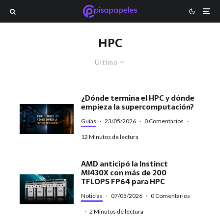
HPC
Último
¿Dónde termina el HPC y dónde
empieza la supercomputación?
Guías
·
23/05/2026
·
0 Comentarios
·
12 Minutos de lectura
AMD anticipó la Instinct
MI430X con más de 200
TFLOPS FP64 para HPC
Noticias
·
07/05/2026
·
0 Comentarios
·
2 Minutos de lectura