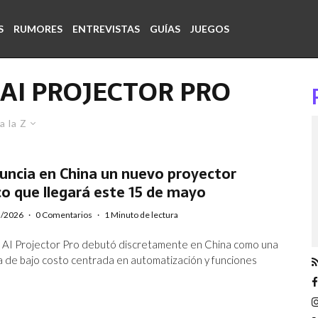
S
RUMORES
ENTREVISTAS
GUÍAS
JUEGOS
AI PROJECTOR PRO
a la Z
uncia en China un nuevo proyector
o que llegará este 15 de mayo
5/2026
·
0 Comentarios
·
1 Minuto de lectura
 AI Projector Pro debutó discretamente en China como una
 de bajo costo centrada en automatización y funciones