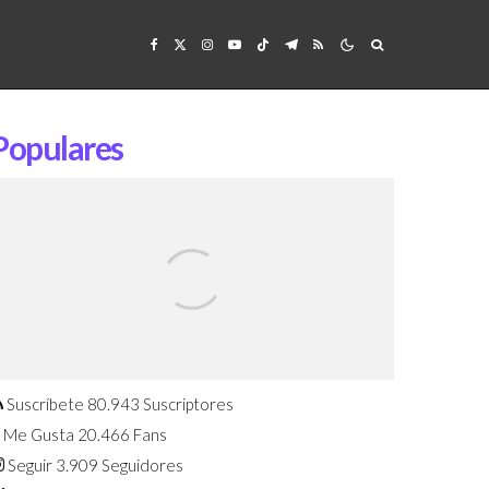
Populares
Confirmado: El Huawei Watch GT 7
Pro será presentado este 5 de
agosto
Suscríbete
80.943
Suscriptores
Me Gusta
20.466
Fans
Seguir
3.909
Seguidores