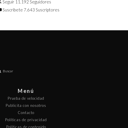
Seguir
11.192
Seguidores
Suscríbete
7.643
Suscriptores
Buscar
Menú
Prueba de velocidad
Publicita con nosotros
Contacto
Políticas de privacidad
Políticas de contenido