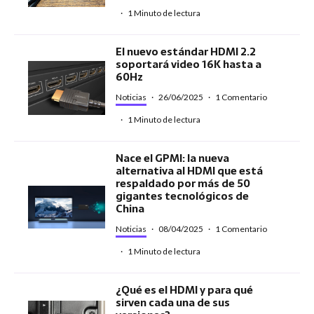
·
1 Minuto de lectura
El nuevo estándar HDMI 2.2
soportará video 16K hasta a
60Hz
Noticias
·
26/06/2025
·
1 Comentario
·
1 Minuto de lectura
Nace el GPMI: la nueva
alternativa al HDMI que está
respaldado por más de 50
gigantes tecnológicos de
China
Noticias
·
08/04/2025
·
1 Comentario
·
1 Minuto de lectura
¿Qué es el HDMI y para qué
sirven cada una de sus