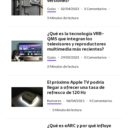
versiones?
Guías
·
02/04/2023
·
3 Comentarios
·
5 Minutos de lectura
¿Qué es la tecnología VRR-
QMS que integran los
televisores y reproductores
multimedia más recientes?
Guías
·
29/03/2023
·
0 Comentarios
·
2 Minutos de lectura
El próximo Apple TV podría
llegar a ofrecer una tasa de
refresco de 120 Hz
Rumores
·
06/04/2021
·
0 Comentarios
·
1 Minuto de lectura
¿Qué es eARC y por qué influye