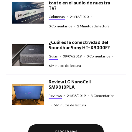
tanto en el audio de nuestra
TV?
Columnas
·
21/12/2020
·
0 Comentarios
·
2 Minutos de lectura
¿Cuál es la conectividad del
Soundbar Sony HT-X9000F?
Guías
·
09/09/2019
·
0 Comentarios
·
6 Minutos de lectura
Review LG NanoCell
SM9010PLA
Reviews
·
21/08/2019
·
3 Comentarios
·
6 Minutos de lectura
CARGAR MÁS