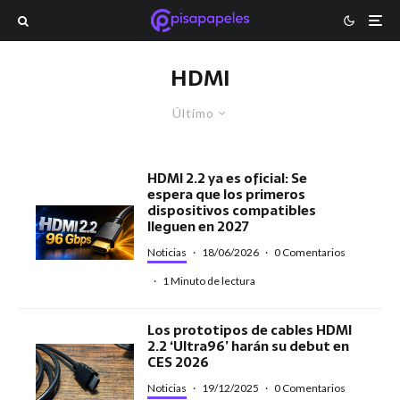
HDMI
Último
HDMI 2.2 ya es oficial: Se
espera que los primeros
dispositivos compatibles
lleguen en 2027
Noticias
·
18/06/2026
·
0 Comentarios
·
1 Minuto de lectura
Los prototipos de cables HDMI
2.2 ‘Ultra96’ harán su debut en
CES 2026
Noticias
·
19/12/2025
·
0 Comentarios