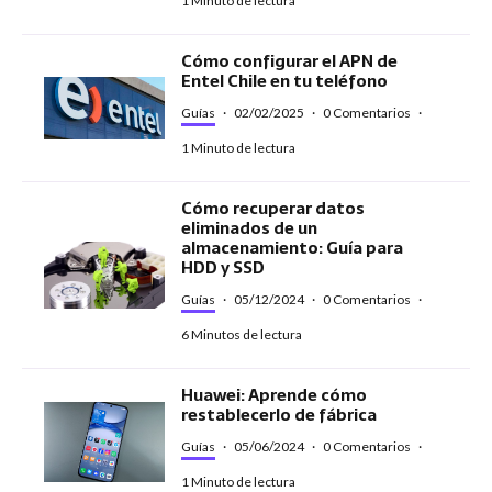
1 Minuto de lectura
Cómo configurar el APN de
Entel Chile en tu teléfono
Guías
·
02/02/2025
·
0 Comentarios
·
1 Minuto de lectura
Cómo recuperar datos
eliminados de un
almacenamiento: Guía para
HDD y SSD
Guías
·
05/12/2024
·
0 Comentarios
·
6 Minutos de lectura
Huawei: Aprende cómo
restablecerlo de fábrica
Guías
·
05/06/2024
·
0 Comentarios
·
1 Minuto de lectura