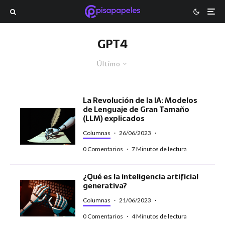
GPT4
Último
La Revolución de la IA: Modelos
de Lenguaje de Gran Tamaño
(LLM) explicados
Columnas
·
26/06/2023
·
0 Comentarios
·
7 Minutos de lectura
¿Qué es la inteligencia artificial
generativa?
Columnas
·
21/06/2023
·
0 Comentarios
·
4 Minutos de lectura