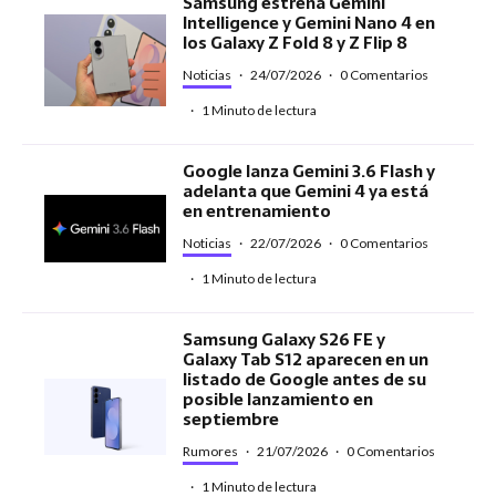
Samsung estrena Gemini
Intelligence y Gemini Nano 4 en
los Galaxy Z Fold 8 y Z Flip 8
Noticias
·
24/07/2026
·
0 Comentarios
·
1 Minuto de lectura
Google lanza Gemini 3.6 Flash y
adelanta que Gemini 4 ya está
en entrenamiento
Noticias
·
22/07/2026
·
0 Comentarios
·
1 Minuto de lectura
Samsung Galaxy S26 FE y
Galaxy Tab S12 aparecen en un
listado de Google antes de su
posible lanzamiento en
septiembre
Rumores
·
21/07/2026
·
0 Comentarios
·
1 Minuto de lectura