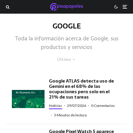
GOOGLE
Toda la información acerca de Google, sus
productos y servicios
Último
Google ATLAS detecta uso de
Gemini en el 68% de las
ocupaciones pero solo en el
21% de sus tareas
Noticias
·
29/07/2026
·
0 Comentarios
·
5 Minutos de lectura
Google Pixel Watch 5 aparece