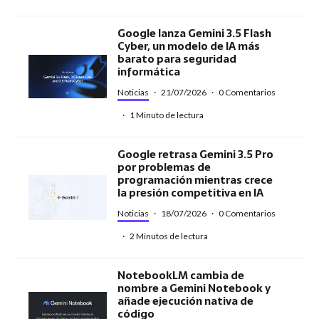
Google lanza Gemini 3.5 Flash
Cyber, un modelo de IA más
barato para seguridad
informática
Noticias
·
21/07/2026
·
0 Comentarios
·
1 Minuto de lectura
Google retrasa Gemini 3.5 Pro
por problemas de
programación mientras crece
la presión competitiva en IA
Noticias
·
18/07/2026
·
0 Comentarios
·
2 Minutos de lectura
NotebookLM cambia de
nombre a Gemini Notebook y
añade ejecución nativa de
código