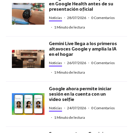
en Google Health antes de su
presentación oficial
Noticias
·
28/07/2026
·
0 Comentarios
·
1 Minuto de lectura
Gemini Live llega a los primeros
altavoces Google y amplía la IA
en el hogar
Noticias
·
26/07/2026
·
0 Comentarios
·
1 Minuto de lectura
Google ahora permite iniciar
sesión en la cuenta con un
video selfie
Noticias
·
24/07/2026
·
0 Comentarios
·
1 Minuto de lectura