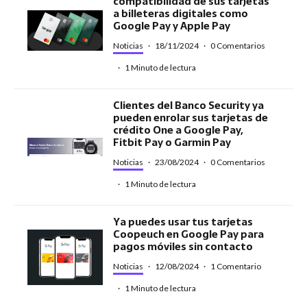
compatibilidad de sus tarjetas
a billeteras digitales como
Google Pay y Apple Pay
Noticias
·
18/11/2024
·
0 Comentarios
·
1 Minuto de lectura
Clientes del Banco Security ya
pueden enrolar sus tarjetas de
crédito One a Google Pay,
Fitbit Pay o Garmin Pay
Noticias
·
23/08/2024
·
0 Comentarios
·
1 Minuto de lectura
Ya puedes usar tus tarjetas
Coopeuch en Google Pay para
pagos móviles sin contacto
Noticias
·
12/08/2024
·
1 Comentario
·
1 Minuto de lectura