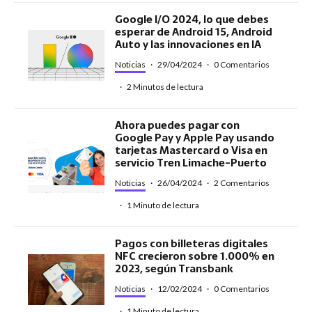
Google I/O 2024, lo que debes
esperar de Android 15, Android
Auto y las innovaciones en IA
Noticias
·
29/04/2024
·
0 Comentarios
·
2 Minutos de lectura
Ahora puedes pagar con
Google Pay y Apple Pay usando
tarjetas Mastercard o Visa en
servicio Tren Limache-Puerto
Noticias
·
26/04/2024
·
2 Comentarios
·
1 Minuto de lectura
Pagos con billeteras digitales
NFC crecieron sobre 1.000% en
2023, según Transbank
Noticias
·
12/02/2024
·
0 Comentarios
·
1 Minuto de lectura