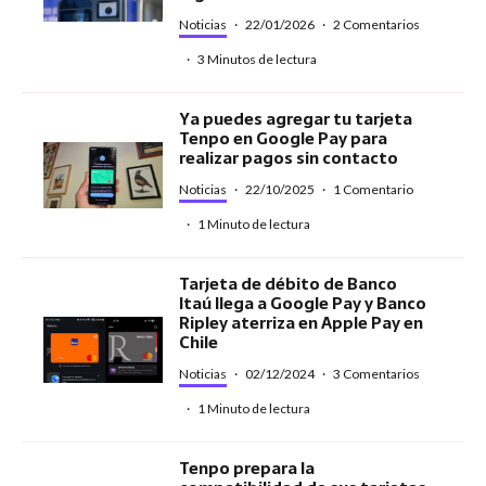
Noticias
·
22/01/2026
·
2 Comentarios
·
3 Minutos de lectura
Ya puedes agregar tu tarjeta
Tenpo en Google Pay para
realizar pagos sin contacto
Noticias
·
22/10/2025
·
1 Comentario
·
1 Minuto de lectura
Tarjeta de débito de Banco
Itaú llega a Google Pay y Banco
Ripley aterriza en Apple Pay en
Chile
Noticias
·
02/12/2024
·
3 Comentarios
·
1 Minuto de lectura
Tenpo prepara la