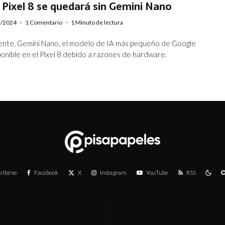
 Pixel 8 se quedará sin Gemini Nano
3/2024
·
1 Comentario
·
1 Minuto de lectura
nte, Gemini Nano, el modelo de IA más pequeño de Google
ponible en el Pixel 8 debido a razones de hardware.
ribirse
Facebook
X
Instagram
YouTube
RSS