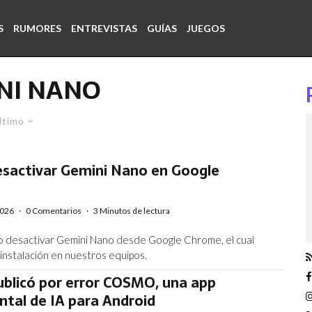
S
RUMORES
ENTREVISTAS
GUÍAS
JUEGOS
NI NANO
ltimo
sactivar Gemini Nano en Google
2026
·
0 Comentarios
·
3 Minutos de lectura
 desactivar Gemini Nano desde Google Chrome, el cual
 instalación en nuestros equipos.
ublicó por error COSMO, una app
tal de IA para Android