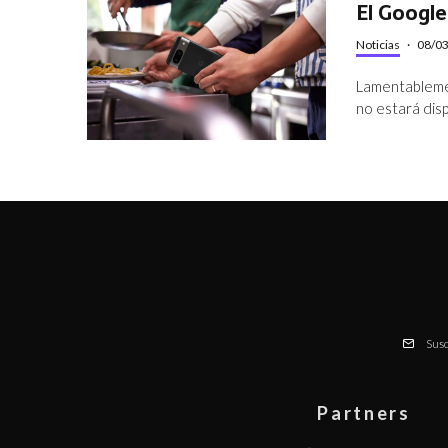
El Google
Noticias
·
08/0
Lamentableme
no estará dis
Susc
Partners