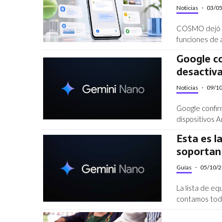
Noticias
·
03/0
COSMO dejó ve
funciones de 
Google c
desactiv
Noticias
·
09/1
Google confir
dispositivos 
Esta es l
soportan
Guías
·
05/10/
La lista de eq
contamos todo