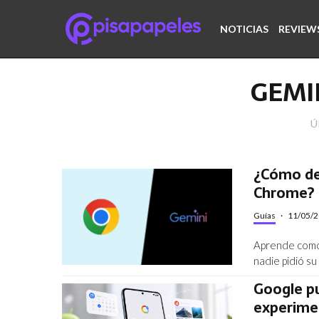
NOTICIAS
REVIEW
GEMI
Ú
¿Cómo de
Chrome?
Guías
·
11/05/
Aprende como
nadie pidió su
Google p
experimen