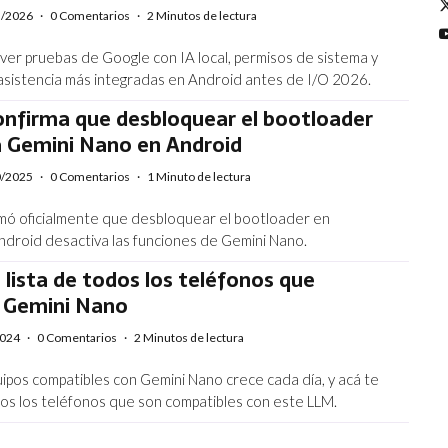
5/2026
·
0 Comentarios
·
2 Minutos de lectura
r pruebas de Google con IA local, permisos de sistema y
asistencia más integradas en Android antes de I/O 2026.
onfirma que desbloquear el bootloader
a Gemini Nano en Android
0/2025
·
0 Comentarios
·
1 Minuto de lectura
mó oficialmente que desbloquear el bootloader en
Android desactiva las funciones de Gemini Nano.
a lista de todos los teléfonos que
 Gemini Nano
2024
·
0 Comentarios
·
2 Minutos de lectura
uipos compatibles con Gemini Nano crece cada día, y acá te
s los teléfonos que son compatibles con este LLM.