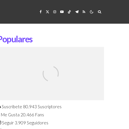
Populares
Confirmado: El Huawei Watch GT 7
Pro será presentado este 5 de
agosto
Suscríbete
80.943
Suscriptores
Me Gusta
20.466
Fans
Seguir
3.909
Seguidores