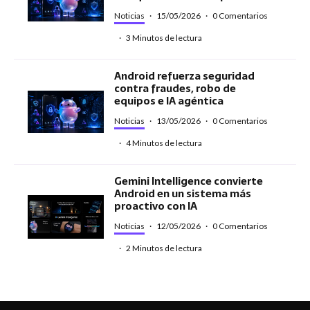
Noticias
·
15/05/2026
·
0 Comentarios
·
3 Minutos de lectura
Android refuerza seguridad
contra fraudes, robo de
equipos e IA agéntica
Noticias
·
13/05/2026
·
0 Comentarios
·
4 Minutos de lectura
Gemini Intelligence convierte
Android en un sistema más
proactivo con IA
Noticias
·
12/05/2026
·
0 Comentarios
·
2 Minutos de lectura