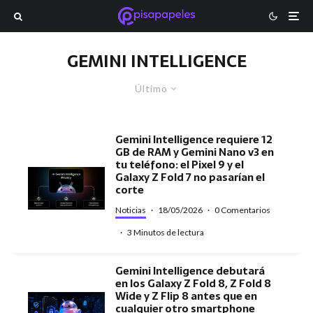
GEMINI INTELLIGENCE
Último
Gemini Intelligence requiere 12
GB de RAM y Gemini Nano v3 en
tu teléfono: el Pixel 9 y el
Galaxy Z Fold 7 no pasarían el
corte
Noticias
·
18/05/2026
·
0 Comentarios
·
3 Minutos de lectura
Gemini Intelligence debutará
en los Galaxy Z Fold 8, Z Fold 8
Wide y Z Flip 8 antes que en
cualquier otro smartphone