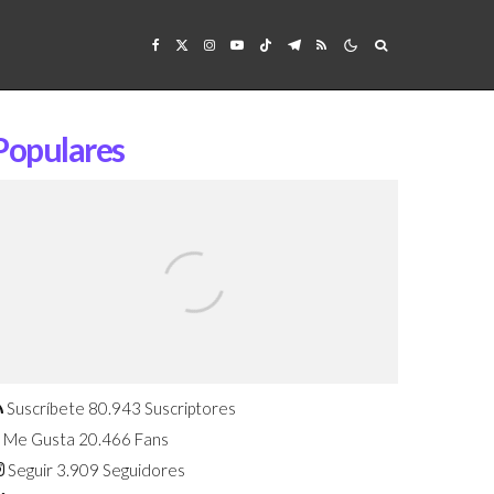
Populares
Confirmado: El Huawei Watch GT 7
Pro será presentado este 5 de
agosto
Suscríbete
80.943
Suscriptores
Me Gusta
20.466
Fans
Seguir
3.909
Seguidores