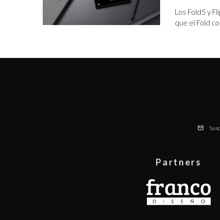
Los Fold5 y F
que el Fold 
Susc
Partners