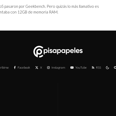
lip5 pasaron por Geekbench. Pero quizás lo más llamativo es
contaba con 12GB de memoria RAM.
ribirse
Facebook
X
Instagram
YouTube
RSS