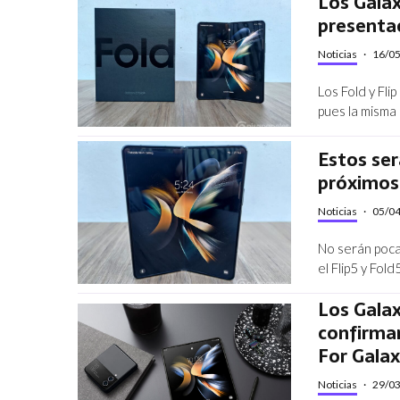
Los Galax
presenta
Noticias
·
16/0
Los Fold y Fli
pues la misma
Estos ser
próximos 
Noticias
·
05/0
No serán poca
el Flip5 y Fo
Los Galax
confirma
For Gala
Noticias
·
29/0