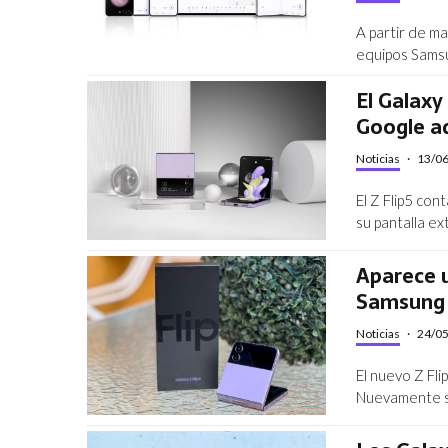
A partir de ma
equipos Samsu
El Galaxy
Google a
Noticias
·
13/0
El Z Flip5 co
su pantalla ex
Aparece u
Samsung G
Noticias
·
24/0
El nuevo Z Fli
Nuevamente se