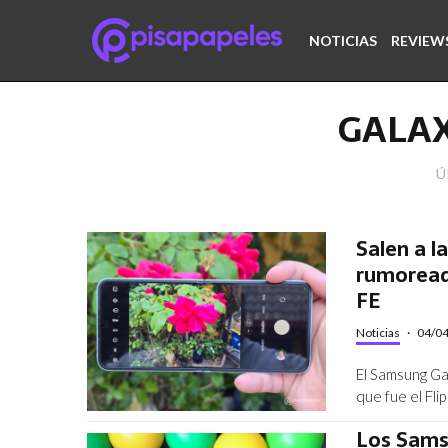
NOTICIAS
REVIEW
GALAX
Ú
Salen a l
rumoread
FE
Noticias
·
04/0
El Samsung Gal
que fue el Fli
Los Samsu