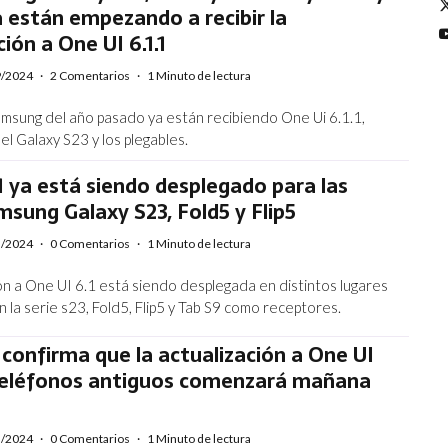
ya están empezando a recibir la
ción a One UI 6.1.1
9/2024
·
2 Comentarios
·
1 Minuto de lectura
Samsung del año pasado ya están recibiendo One Ui 6.1.1,
el Galaxy S23 y los plegables.
1 ya está siendo desplegado para las
msung Galaxy S23, Fold5 y Flip5
3/2024
·
0 Comentarios
·
1 Minuto de lectura
ión a One UI 6.1 está siendo desplegada en distintos lugares
 la serie s23, Fold5, Flip5 y Tab S9 como receptores.
onfirma que la actualización a One UI
 teléfonos antiguos comenzará mañana
3/2024
·
0 Comentarios
·
1 Minuto de lectura