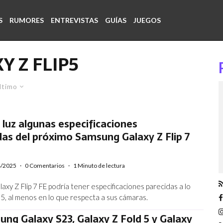
S
RUMORES
ENTREVISTAS
GUÍAS
JUEGOS
Y Z FLIP5
ltimo
a luz algunas especificaciones
as del próximo Samsung Galaxy Z Flip 7
4/2025
·
0 Comentarios
·
1 Minuto de lectura
axy Z Flip 7 FE podría tener especificaciones parecidas a lo
p 5, al menos en lo que respecta a sus cámaras.
ng Galaxy S23, Galaxy Z Fold 5 y Galaxy