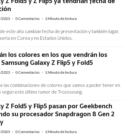
y Z Fold5 y Z Flip5 ya tendrían fecha de
ción
5/2023
·
0 Comentarios
·
1 Minuto de lectura
p de este año cambian fecha de presentación y también lugar,
 sería en Corea y no Estados Unidos.
án los colores en los que vendrán los
Samsung Galaxy Z Flip5 y Fold5
4/2023
·
0 Comentarios
·
1 Minuto de lectura
s las combinaciones de colores que vamos a poder tener en
ld5 según este último rumor de Trozosoung.
y Z Fold5 y Flip5 pasan por Geekbench
ndo su procesador Snapdragon 8 Gen 2
xy
3/2023
·
0 Comentarios
·
1 Minuto de lectura