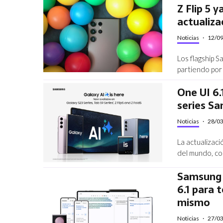
Z Flip 5 
actualiza
Noticias
·
12/0
Los flagship 
partiendo por 
One UI 6.
series Sa
Noticias
·
28/0
La actualizac
del mundo, con
Samsung c
6.1 para
mismo
Noticias
·
27/0