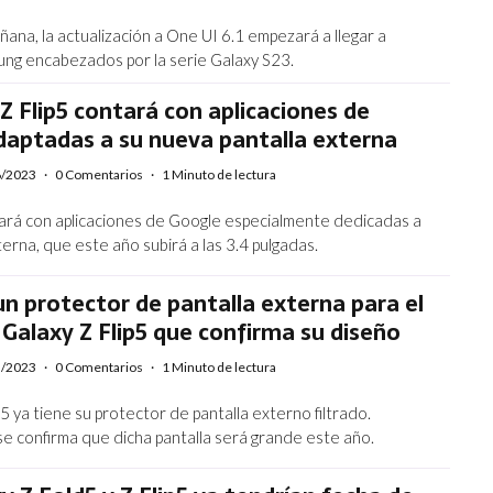
ñana, la actualización a One UI 6.1 empezará a llegar a
ng encabezados por la serie Galaxy S23.
 Z Flip5 contará con aplicaciones de
daptadas a su nueva pantalla externa
6/2023
·
0 Comentarios
·
1 Minuto de lectura
ntará con aplicaciones de Google especialmente dedicadas a
terna, que este año subirá a las 3.4 pulgadas.
n protector de pantalla externa para el
alaxy Z Flip5 que confirma su diseño
5/2023
·
0 Comentarios
·
1 Minuto de lectura
p5 ya tiene su protector de pantalla externo filtrado.
 confirma que dicha pantalla será grande este año.