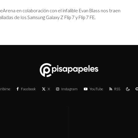
eArena en colaboración con el infalible Evan Blass nos traen
ladas de los Samsung Galaxy Z Flip 7 y Flip 7 FE.
ribirse
Facebook
X
Instagram
YouTube
RSS