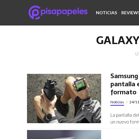
NOTICIAS
REVIEW
GALAXY 
Ú
Samsung d
pantalla
formato
Noticias
·
24/1
La pantalla de
un nuevo form