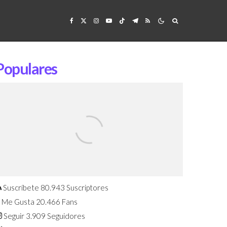
Populares
Confirmado: El Huawei Watch GT 7
Pro será presentado este 5 de
agosto
Suscríbete
80.943
Suscriptores
Me Gusta
20.466
Fans
Seguir
3.909
Seguidores