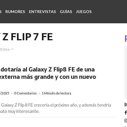
S
RUMORES
ENTREVISTAS
GUÍAS
JUEGOS
Z FLIP 7 FE
ltimo
otaría al Galaxy Z Flip8 FE de una
 externa más grande y con un nuevo
1/2025
·
0 Comentarios
·
1 Minuto de lectura
l Galaxy Z Flip 8 FE crecería el próximo año, y además tendría
ato muy interesante.