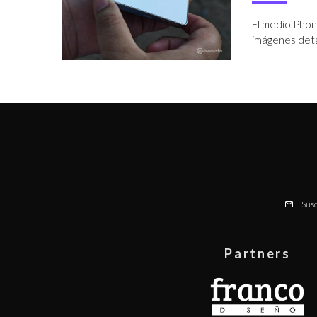
El medio Phon
imágenes detal
Susc
Partners