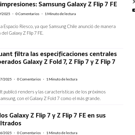
impresiones: Samsung Galaxy Z Flip 7 FE
9/2025
·
0 Comentarios
·
1 Minuto de lectura
a Espacio Riesco, ya que Samsung Chile anunció de manera
a del Galaxy Z Flip 7 FE.
ant filtra las especificaciones centrales
erados Galaxy Z Fold 7, Z Flip 7 y Z Flip 7
07/2025
·
0 Comentarios
·
1 Minuto de lectura
 publicó renders y las características de los próximos
Samsung, con el Galaxy Z Fold 7 como el más grande.
los Galaxy Z Flip 7 y Z Flip 7 FE en sus
iltrados
06/2025
·
0 Comentarios
·
1 Minuto de lectura