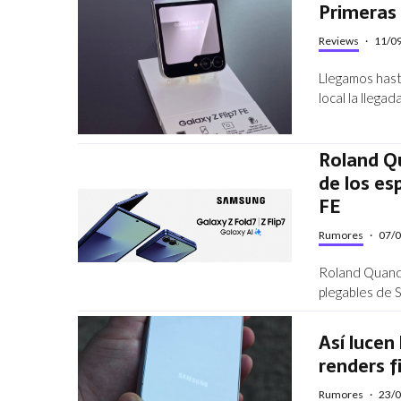
Primeras 
Reviews
·
11/0
Llegamos hast
local la llegad
Roland Qu
de los esp
FE
Rumores
·
07/
Roland Quandt
plegables de 
Así lucen 
renders f
Rumores
·
23/