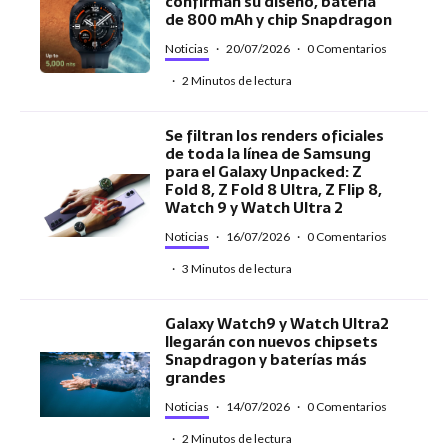
confirman su diseño, batería
de 800 mAh y chip Snapdragon
Noticias
·
20/07/2026
·
0 Comentarios
·
2 Minutos de lectura
Se filtran los renders oficiales
de toda la línea de Samsung
para el Galaxy Unpacked: Z
Fold 8, Z Fold 8 Ultra, Z Flip 8,
Watch 9 y Watch Ultra 2
Noticias
·
16/07/2026
·
0 Comentarios
·
3 Minutos de lectura
Galaxy Watch9 y Watch Ultra2
llegarán con nuevos chipsets
Snapdragon y baterías más
grandes
Noticias
·
14/07/2026
·
0 Comentarios
·
2 Minutos de lectura