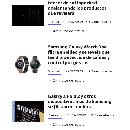
teaser de su Unpacked
adelantando los productos
que revelará
Noticias
·
27/07/2020
·
0 Comentarios
·
4 Minutos de lectura
Samsung Galaxy Watch 3 se
filtra en video y se revela que
tendrá detección de caídas y
control por gestos
Noticias
·
27/07/2020
·
0 Comentarios
·
2 Minutos de lectura
Galaxy Z Fold 2 y otros
dispositivos más de Samsung
se filtran en renders
Rumores
·
20/07/2020
·
0 Comentarios
·
2 Minutos de lectura