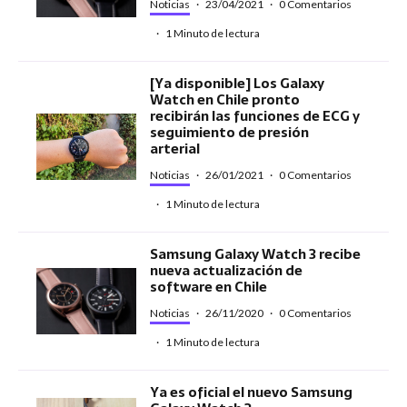
Noticias
·
23/04/2021
·
0 Comentarios
·
1 Minuto de lectura
[Ya disponible] Los Galaxy
Watch en Chile pronto
recibirán las funciones de ECG y
seguimiento de presión
arterial
Noticias
·
26/01/2021
·
0 Comentarios
·
1 Minuto de lectura
Samsung Galaxy Watch 3 recibe
nueva actualización de
software en Chile
Noticias
·
26/11/2020
·
0 Comentarios
·
1 Minuto de lectura
Ya es oficial el nuevo Samsung