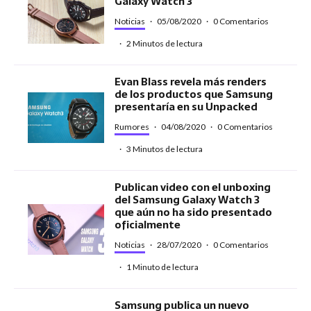
Galaxy Watch 3
Noticias
·
05/08/2020
·
0 Comentarios
·
2 Minutos de lectura
Evan Blass revela más renders
de los productos que Samsung
presentaría en su Unpacked
Rumores
·
04/08/2020
·
0 Comentarios
·
3 Minutos de lectura
Publican video con el unboxing
del Samsung Galaxy Watch 3
que aún no ha sido presentado
oficialmente
Noticias
·
28/07/2020
·
0 Comentarios
·
1 Minuto de lectura
Samsung publica un nuevo