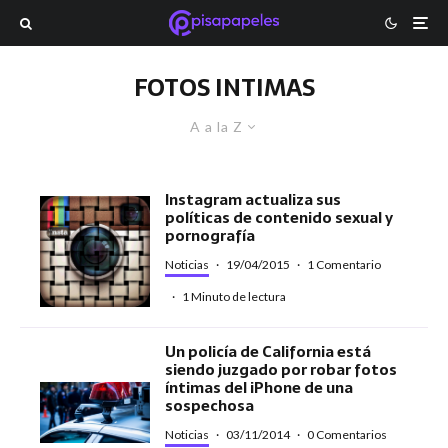
FOTOS INTIMAS
A a la Z
Instagram actualiza sus
políticas de contenido sexual y
pornografía
Noticias
·
19/04/2015
·
1 Comentario
·
1 Minuto de lectura
Un policía de California está
siendo juzgado por robar fotos
íntimas del iPhone de una
sospechosa
Noticias
·
03/11/2014
·
0 Comentarios