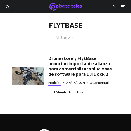
FLYTBASE
Último
Dronestore y FlytBase
anuncian importante alianza
para comercializar soluciones
de software para DJI Dock 2
Noticias
·
27/08/2024
·
0 Comentarios
·
1 Minuto de lectura