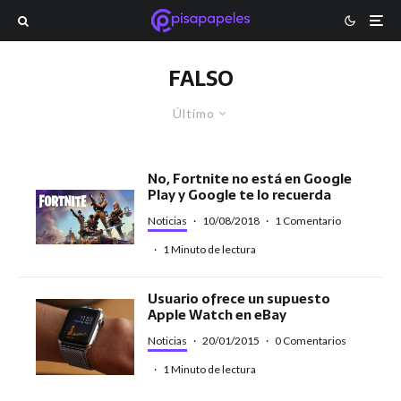
FALSO
Último
No, Fortnite no está en Google
Play y Google te lo recuerda
Noticias
·
10/08/2018
·
1 Comentario
·
1 Minuto de lectura
Usuario ofrece un supuesto
Apple Watch en eBay
Noticias
·
20/01/2015
·
0 Comentarios
·
1 Minuto de lectura