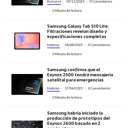
Rumores
·
05/11/2025
·
0 Comentarios
·
1 Minuto de lectura
Samsung Galaxy Tab S10 Lite:
Filtraciones revelan diseño y
especificaciones completas
Noticias
·
18/08/2025
·
0 Comentarios
·
1 Minuto de lectura
Samsung confirma que el
Exynos 2500 tendrá mensajería
satelital para emergencias
Noticias
·
17/06/2025
·
0 Comentarios
·
1 Minuto de lectura
Samsung habría iniciado la
producción de prototipos del
Exynos 2600 basado en 2