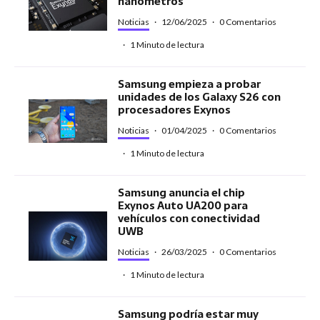
nanómetros
Noticias
·
12/06/2025
·
0 Comentarios
·
1 Minuto de lectura
Samsung empieza a probar
unidades de los Galaxy S26 con
procesadores Exynos
Noticias
·
01/04/2025
·
0 Comentarios
·
1 Minuto de lectura
Samsung anuncia el chip
Exynos Auto UA200 para
vehículos con conectividad
UWB
Noticias
·
26/03/2025
·
0 Comentarios
·
1 Minuto de lectura
Samsung podría estar muy