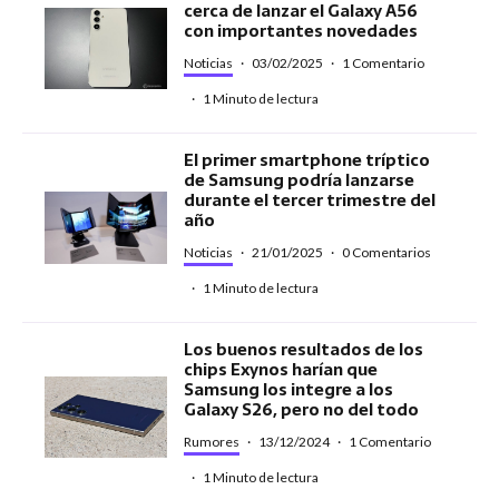
cerca de lanzar el Galaxy A56
con importantes novedades
Noticias
·
03/02/2025
·
1 Comentario
·
1 Minuto de lectura
El primer smartphone tríptico
de Samsung podría lanzarse
durante el tercer trimestre del
año
Noticias
·
21/01/2025
·
0 Comentarios
·
1 Minuto de lectura
Los buenos resultados de los
chips Exynos harían que
Samsung los integre a los
Galaxy S26, pero no del todo
Rumores
·
13/12/2024
·
1 Comentario
·
1 Minuto de lectura