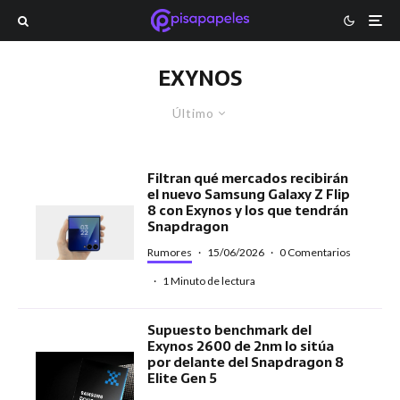
EXYNOS
Último
Filtran qué mercados recibirán
el nuevo Samsung Galaxy Z Flip
8 con Exynos y los que tendrán
Snapdragon
Rumores
·
15/06/2026
·
0 Comentarios
·
1 Minuto de lectura
Supuesto benchmark del
Exynos 2600 de 2nm lo sitúa
por delante del Snapdragon 8
Elite Gen 5