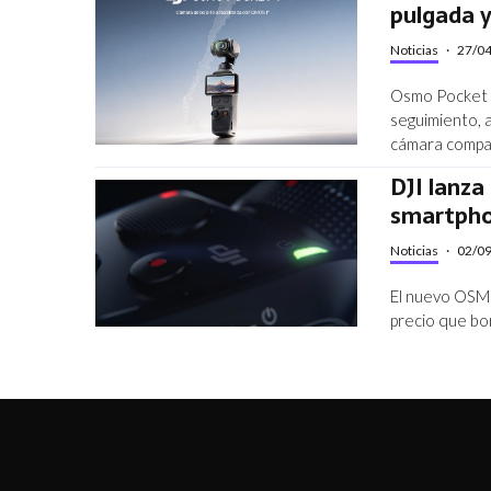
pulgada y
Noticias
·
27/0
Osmo Pocket 4
seguimiento, 
cámara compac
DJI lanza
smartph
Noticias
·
02/0
El nuevo OSMO
precio que bo