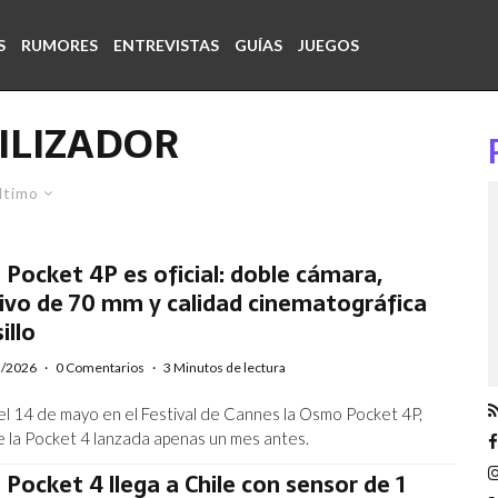
S
RUMORES
ENTREVISTAS
GUÍAS
JUEGOS
ILIZADOR
ltimo
Pocket 4P es oficial: doble cámara,
ivo de 70 mm y calidad cinematográfica
illo
5/2026
·
0 Comentarios
·
3 Minutos de lectura
el 14 de mayo en el Festival de Cannes la Osmo Pocket 4P,
e la Pocket 4 lanzada apenas un mes antes.
Pocket 4 llega a Chile con sensor de 1