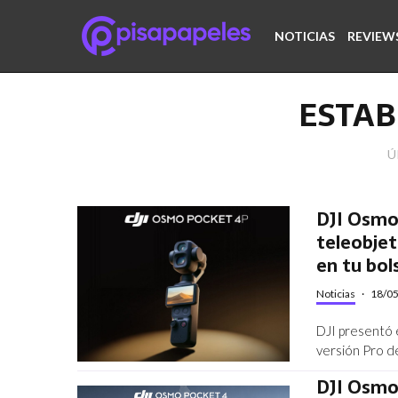
NOTICIAS
REVIEW
ESTAB
Ú
DJI Osmo 
teleobjet
en tu bols
Noticias
·
18/0
DJI presentó 
versión Pro d
DJI Osmo 