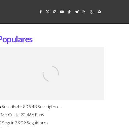
Populares
Confirmado: El Huawei Watch GT 7
Pro será presentado este 5 de
agosto
Suscríbete
80.943
Suscriptores
Me Gusta
20.466
Fans
Seguir
3.909
Seguidores