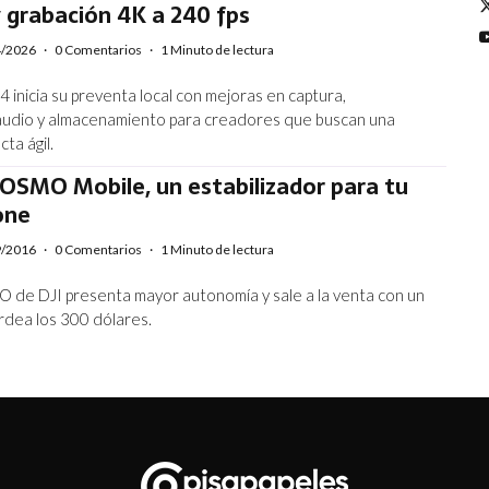
 grabación 4K a 240 fps
4/2026
·
0 Comentarios
·
1 Minuto de lectura
 inicia su preventa local con mejoras en captura,
audio y almacenamiento para creadores que buscan una
ta ágil.
 OSMO Mobile, un estabilizador para tu
one
9/2016
·
0 Comentarios
·
1 Minuto de lectura
 de DJI presenta mayor autonomía y sale a la venta con un
rdea los 300 dólares.