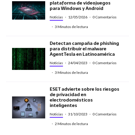
plataforma de videojuegos
para Windows y Android
Noticias
·
12/05/2026
·
0 Comentarios
·
3 Minutos de lectura
Detectan campaña de phishing
para distribuir el malware
AgentTesla en Latinoamérica
Noticias
·
24/04/2023
·
0 Comentarios
·
3 Minutos de lectura
ESET advierte sobre los riesgos
de privacidad en
electrodomésticos
inteligentes
Noticias
·
31/10/2023
·
0 Comentarios
·
2 Minutos de lectura