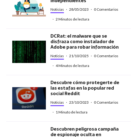
independientes
Noticias
·
28/05/2023
·
0 Comentarios
·
2 Minutos de lectura
DCRat: el malware que se
disfraza como instalador de
Adobe para robar información
Noticias
·
21/10/2025
·
0 Comentarios
·
4 Minutos de lectura
Descubre cómo protegerte de
las estafas en la popular red
social Reddit
Noticias
·
23/10/2023
·
0 Comentarios
·
1 Minuto de lectura
Descubren peligrosa campaña
de espionaje oculta en