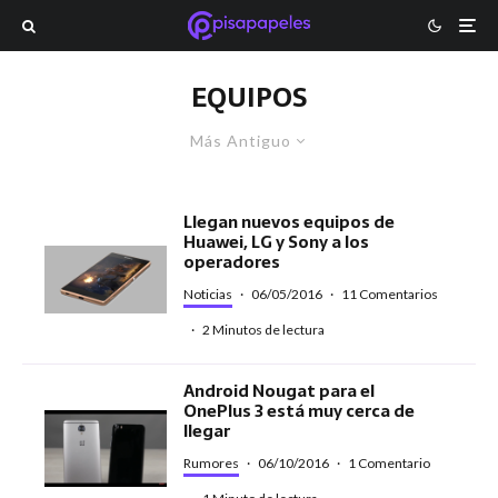
EQUIPOS
Más Antiguo
Llegan nuevos equipos de
Huawei, LG y Sony a los
operadores
Noticias
·
06/05/2016
·
11 Comentarios
·
2 Minutos de lectura
Android Nougat para el
OnePlus 3 está muy cerca de
llegar
Rumores
·
06/10/2016
·
1 Comentario