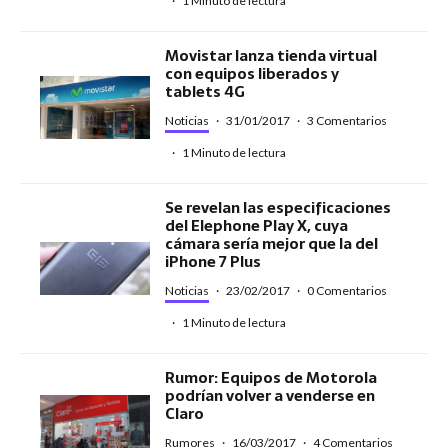
·
1 Minuto de lectura
Movistar lanza tienda virtual
con equipos liberados y
tablets 4G
Noticias
·
31/01/2017
·
3 Comentarios
·
1 Minuto de lectura
Se revelan las especificaciones
del Elephone Play X, cuya
cámara sería mejor que la del
iPhone 7 Plus
Noticias
·
23/02/2017
·
0 Comentarios
·
1 Minuto de lectura
Rumor: Equipos de Motorola
podrían volver a venderse en
Claro
Rumores
·
16/03/2017
·
4 Comentarios