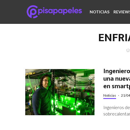
NOTICIAS
REVIEW
ENFR
Ú
Ingeniero
una nuev
en smart
Noticias
·
21/0
Ingenieros de 
sobrecalentam