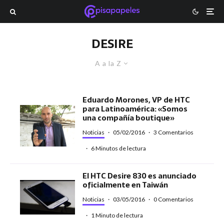
DESIRE
A a la Z
Eduardo Morones, VP de HTC
para Latinoamérica: «Somos
una compañía boutique»
Noticias
·
05/02/2016
·
3 Comentarios
·
6 Minutos de lectura
El HTC Desire 830 es anunciado
oficialmente en Taiwán
Noticias
·
03/05/2016
·
0 Comentarios
·
1 Minuto de lectura