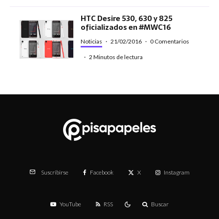
HTC Desire 530, 630 y 825
oficializados en #MWC16
Noticias
·
21/02/2016
·
0 Comentarios
·
2 Minutos de lectura
Facebook
X
Instagram
Suscribirse
YouTube
RSS
Buscar