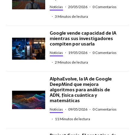
Noticias
·
20/05/2026
·
0 Comentarios
·
3 Minutos de lectura
Google vende capacidad de IA
mientras sus investigadores
compiten por usarla
Noticias
·
19/05/2026
·
0 Comentarios
·
2 Minutos de lectura
AlphaEvolve, la IA de Google
DeepMind que mejora
algoritmos para análisis de
ADN, física cuántica y
matemáticas
Noticias
·
09/05/2026
·
0 Comentarios
·
11 Minutos de lectura