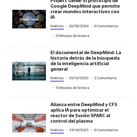
Project Genie: El prototipo de
Google DeepMind que permite
crear mundos interactivos con
IA
Noticias
·
02/02/2026
·
0 Comentarios
·
3 Minutos de lectura
El documental de DeepMind: La
historia detrás de la búsqueda
de la inteligencia artificial
general
Noticias
·
20/12/2025
·
1 Comentario
·
5 Minutos de lectura
Alianza entre DeepMind y CFS
aplica IA para optimizar el
reactor de fusión SPARC al
control del plasma
Noticias
·
19/10/2025
·
0 Comentarios