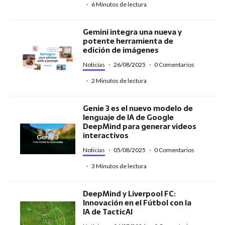
·
6 Minutos de lectura
Gemini integra una nueva y
potente herramienta de
edición de imágenes
Noticias
·
26/08/2025
·
0 Comentarios
·
2 Minutos de lectura
Genie 3 es el nuevo modelo de
lenguaje de IA de Google
DeepMind para generar videos
interactivos
Noticias
·
05/08/2025
·
0 Comentarios
·
3 Minutos de lectura
DeepMind y Liverpool FC:
Innovación en el Fútbol con la
IA de TacticAI