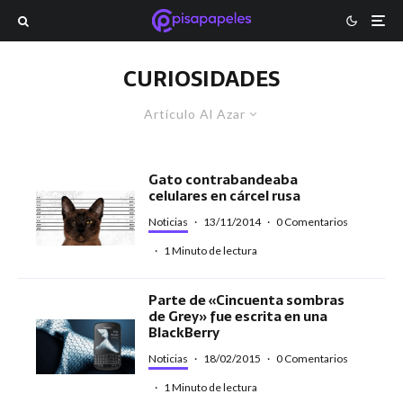
CURIOSIDADES
Artículo Al Azar
Gato contrabandeaba
celulares en cárcel rusa
Noticias
·
13/11/2014
·
0 Comentarios
·
1 Minuto de lectura
Parte de «Cincuenta sombras
de Grey» fue escrita en una
BlackBerry
Noticias
·
18/02/2015
·
0 Comentarios
·
1 Minuto de lectura