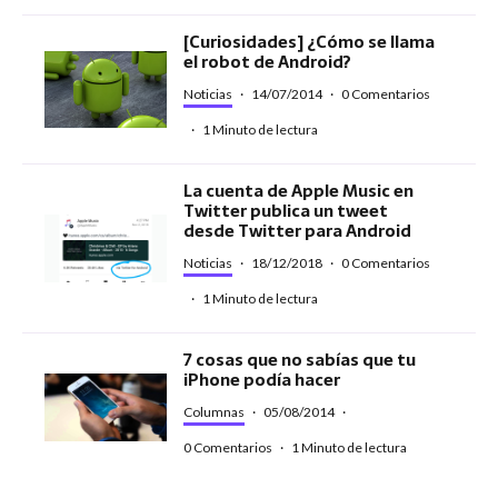
[Curiosidades] ¿Cómo se llama
el robot de Android?
Noticias
·
14/07/2014
·
0 Comentarios
·
1 Minuto de lectura
La cuenta de Apple Music en
Twitter publica un tweet
desde Twitter para Android
Noticias
·
18/12/2018
·
0 Comentarios
·
1 Minuto de lectura
7 cosas que no sabías que tu
iPhone podía hacer
Columnas
·
05/08/2014
·
0 Comentarios
·
1 Minuto de lectura