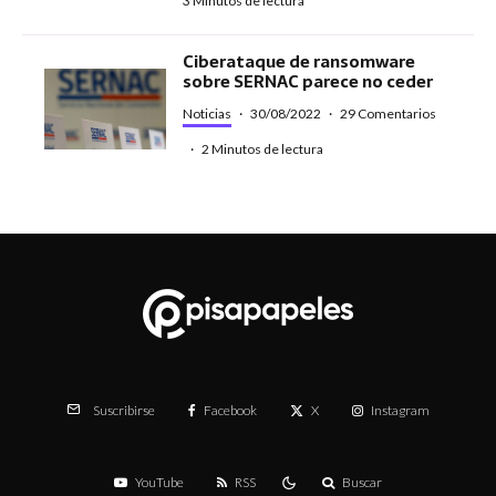
3 Minutos de lectura
Ciberataque de ransomware
sobre SERNAC parece no ceder
Noticias
·
30/08/2022
·
29 Comentarios
·
2 Minutos de lectura
Facebook
X
Instagram
Suscribirse
YouTube
RSS
Buscar