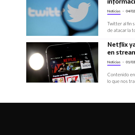
informaci
Noticias
·
04/0
Twitter al fin
de atacar la 
Netflix y
en strea
Noticias
·
01/0
Contenido en 
lo que nos tra