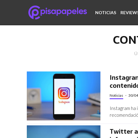
NOTICIAS
REVIEW
CON
Ú
Instagram
contenid
Noticias
·
30/0
Instagram ha 
recomendación 
Twitter a