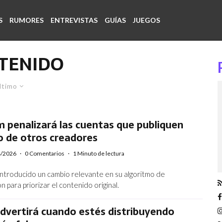
S
RUMORES
ENTREVISTAS
GUÍAS
JUEGOS
TENIDO
ltimo
 penalizará las cuentas que publiquen
o de otros creadores
4/2026
·
0 Comentarios
·
1 Minuto de lectura
introducido un cambio relevante en su algoritmo de
para priorizar el contenido original.
dvertirá cuando estés distribuyendo