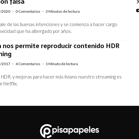
ón falsa
2/2020
·
0 Comentarios
·
3 Minutos de lectura
 sale de las buenas intenciones y se comienza a hacer cargo
toxicidad que ha albergado por años.
a nos permite reproducir contenido HDR
ming
3/2017
·
4 Comentarios
·
1 Minuto de lectura
HDR, y mejoras para hacer más liviano nuestro streaming es
e Netflix.