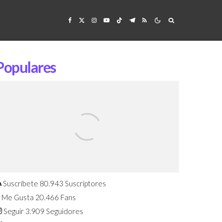
Populares
Confirmado: El Huawei Watch GT 7
Pro será presentado este 5 de
agosto
Suscríbete
80.943
Suscriptores
Me Gusta
20.466
Fans
Seguir
3.909
Seguidores