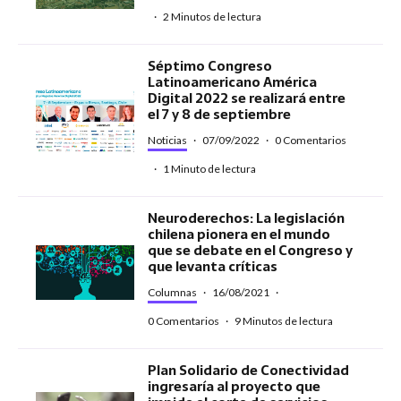
·
2 Minutos de lectura
Séptimo Congreso
Latinoamericano América
Digital 2022 se realizará entre
el 7 y 8 de septiembre
Noticias
·
07/09/2022
·
0 Comentarios
·
1 Minuto de lectura
Neuroderechos: La legislación
chilena pionera en el mundo
que se debate en el Congreso y
que levanta críticas
Columnas
·
16/08/2021
·
0 Comentarios
·
9 Minutos de lectura
Plan Solidario de Conectividad
ingresaría al proyecto que