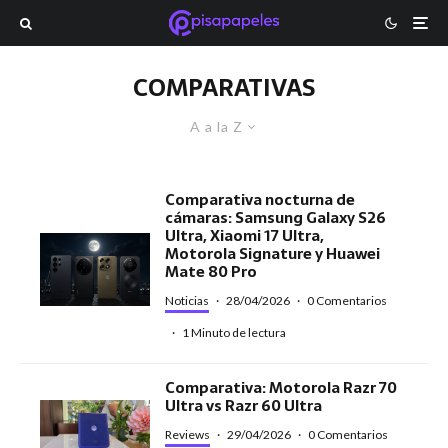
COMPARATIVAS
A a la Z
Comparativa nocturna de
cámaras: Samsung Galaxy S26
Ultra, Xiaomi 17 Ultra,
Motorola Signature y Huawei
Mate 80 Pro
Noticias
·
28/04/2026
·
0 Comentarios
·
1 Minuto de lectura
Comparativa: Motorola Razr 70
Ultra vs Razr 60 Ultra
Reviews
·
29/04/2026
·
0 Comentarios