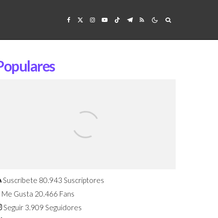
Populares
Confirmado: El Huawei Watch GT 7
Pro será presentado este 5 de
agosto
Suscríbete
80.943
Suscriptores
Me Gusta
20.466
Fans
Seguir
3.909
Seguidores