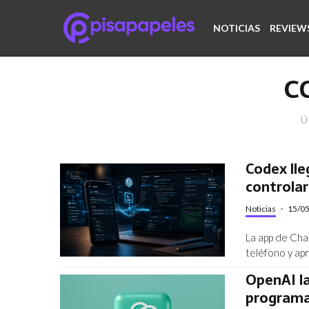
NOTICIAS
REVIEW
C
Ú
Codex lle
controlar
Noticias
·
15/0
La app de Cha
teléfono y apr
OpenAI l
programa