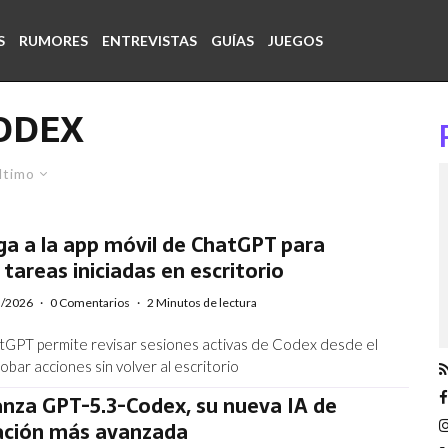
S
RUMORES
ENTREVISTAS
GUÍAS
JUEGOS
ODEX
ltimo
ga a la app móvil de ChatGPT para
 tareas iniciadas en escritorio
5/2026
·
0 Comentarios
·
2 Minutos de lectura
tGPT permite revisar sesiones activas de Codex desde el
obar acciones sin volver al escritorio
anza GPT-5.3-Codex, su nueva IA de
ción más avanzada