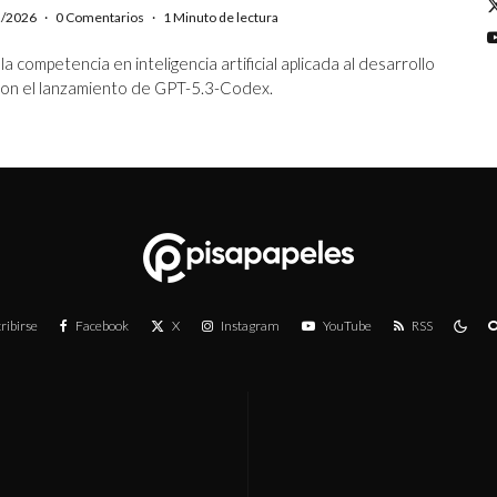
2/2026
·
0 Comentarios
·
1 Minuto de lectura
a competencia en inteligencia artificial aplicada al desarrollo
on el lanzamiento de GPT-5.3-Codex.
ribirse
Facebook
X
Instagram
YouTube
RSS