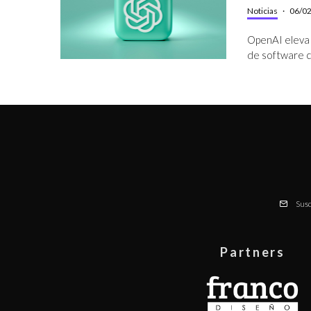
Noticias
·
06/0
OpenAI eleva l
de software c
Susc
Partners