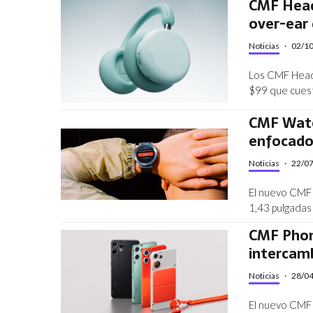
CMF Head
over-ear 
Noticias
·
02/1
Los CMF Headp
$99 que cues
CMF Watch
enfocado 
Noticias
·
22/0
El nuevo CMF 
1,43 pulgadas 
CMF Phone
intercam
Noticias
·
28/0
El nuevo CMF 