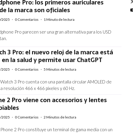
phone Pro: los primeros auriculares
de la marca son oficiales
0/2025
·
0 Comentarios
·
1 Minuto de lectura
hone Pro parecen ser una gran alternativa para los USD
tan.
 3 Pro: el nuevo reloj de la marca está
en la salud y permite usar ChatGPT
7/2025
·
0 Comentarios
·
5 Minutos de lectura
Watch 3 Pro cuenta con una pantalla circular AMOLED de
a resolución 466 x 466 píxeles y 60 Hz.
 2 Pro viene con accesorios y lentes
biables
4/2025
·
0 Comentarios
·
2 Minutos de lectura
Phone 2 Pro constituye un terminal de gama media con un