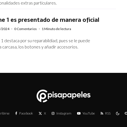
onalidades extras particulares.
e 1 es presentado de manera oficial
7/2024
·
0 Comentarios
·
1 Minuto de lectura
1 destaca por su reparabildiad, pues se le puede
a carcasa, los botones y añadir accesorios.
ribirse
Facebook
X
Instagram
YouTube
RSS