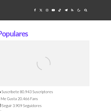
Populares
Confirmado: El Huawei Watch GT 7
Pro será presentado este 5 de
agosto
Suscríbete
80.943
Suscriptores
Me Gusta
20.466
Fans
Seguir
3.909
Seguidores