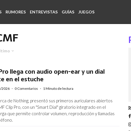
S
RUMORES
ENTREVISTAS
GUÍAS
JUEGOS
CMF
ltimo
Pro llega con audio open-ear y un dial
te en el estuche
8/2026
·
0 Comentarios
·
1 Minuto de lectura
rca de Nothing, presentó sus primeros auriculares abiertos
 CMF Clip Pro, con un "Smart Dial" giratorio integrado en el
rga que permite controlar volumen, reproducción y llamadas
eléfono.