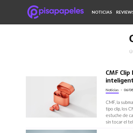
NOTICIAS
REVIEW
Ú
CMF Clip 
inteligen
Noticias
·
06/0
CMF, la subma
tipo clip, los
estuche de ca
sin tocar el t