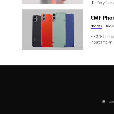
diseño y funci
CMF Phon
Noticias
·
08/0
El CMF Phone 
intercambiar l
Susc