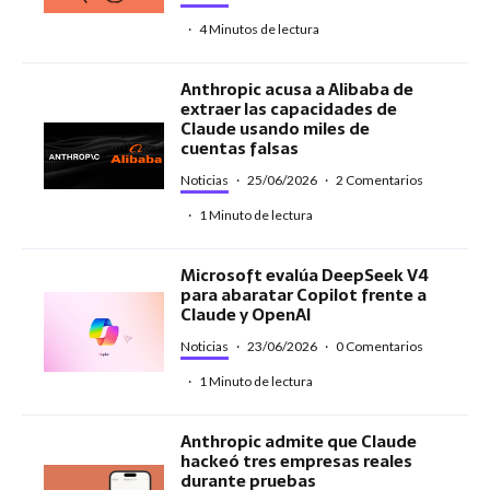
·
4 Minutos de lectura
Anthropic acusa a Alibaba de
extraer las capacidades de
Claude usando miles de
cuentas falsas
Noticias
·
25/06/2026
·
2 Comentarios
·
1 Minuto de lectura
Microsoft evalúa DeepSeek V4
para abaratar Copilot frente a
Claude y OpenAI
Noticias
·
23/06/2026
·
0 Comentarios
·
1 Minuto de lectura
Anthropic admite que Claude
hackeó tres empresas reales
durante pruebas