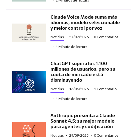
·
2 Minutos de lectura
Claude Voice Mode suma más
idiomas, modelo seleccionable
y mejor control por voz
Noticias
·
27/07/2026
·
0 Comentarios
·
1 Minuto de lectura
ChatGPT supera los 1.100
millones de usuarios, pero su
cuota de mercado está
disminuyendo
Noticias
·
16/06/2026
·
1 Comentario
·
1 Minuto de lectura
Anthropic presenta a Claude
Sonnet 4.5: su mejor modelo
para agentes y codificación
Noticias
·
29/09/2025
·
0 Comentarios