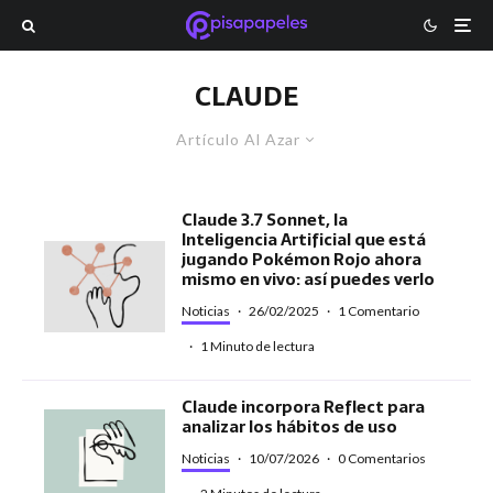
CLAUDE
Artículo Al Azar
Claude 3.7 Sonnet, la
Inteligencia Artificial que está
jugando Pokémon Rojo ahora
mismo en vivo: así puedes verlo
Noticias
·
26/02/2025
·
1 Comentario
·
1 Minuto de lectura
Claude incorpora Reflect para
analizar los hábitos de uso
Noticias
·
10/07/2026
·
0 Comentarios