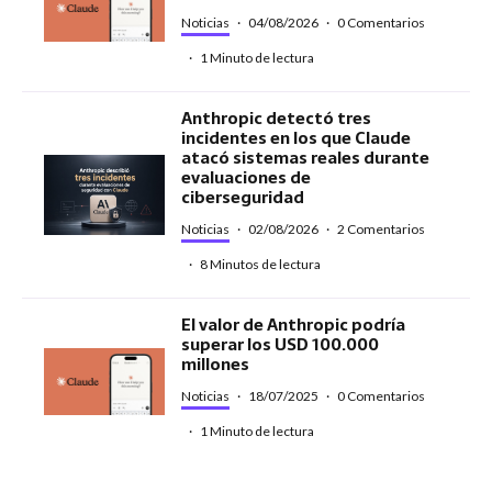
Noticias
·
04/08/2026
·
0 Comentarios
·
1 Minuto de lectura
Anthropic detectó tres
incidentes en los que Claude
atacó sistemas reales durante
evaluaciones de
ciberseguridad
Noticias
·
02/08/2026
·
2 Comentarios
·
8 Minutos de lectura
El valor de Anthropic podría
superar los USD 100.000
millones
Noticias
·
18/07/2025
·
0 Comentarios
·
1 Minuto de lectura